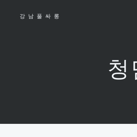
Skip
to
강남풀싸롱
content
청