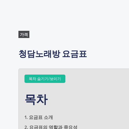
가격
청담노래방 요금표
목차 숨기기/보이기
목차
1. 요금표 소개
2. 요금표의 역할과 중요성