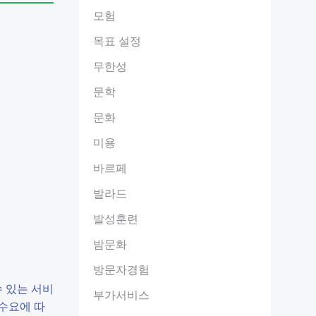
모험
목표 설정
무한성
문학
문화
미용
바르페
발라드
발성훈련
밤문화
방문자경험
수 있는 서비
부가서비스
수요에 따