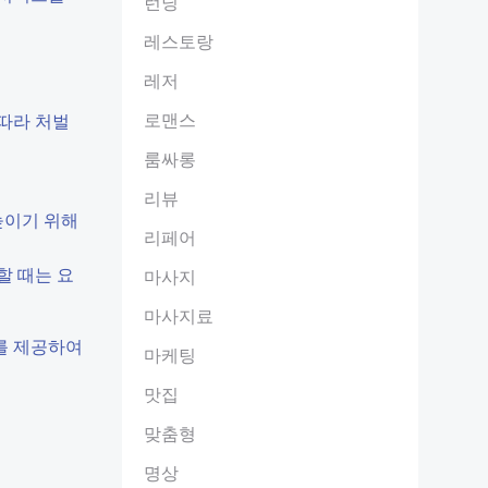
런닝
레스토랑
레저
로맨스
따라 처벌
룸싸롱
리뷰
높이기 위해
리페어
할 때는 요
마사지
마사지료
를 제공하여
마케팅
맛집
맞춤형
명상