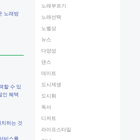
노래부르기
운 노래방
노래선택
노벨상
뉴스
다양성
댄스
데이트
도시재생
택할 수 있
할인 혜택
도시화
독서
디저트
배치하는 것
라이프스타일
 서비스를