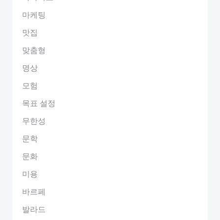
마케팅
맛집
맞춤형
명상
모험
목표 설정
무한성
문학
문화
미용
바르페
발라드