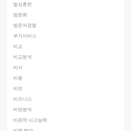
발성훈련
밤문화
방문자경험
부가서비스
비교
비교분석
비서
비용
비전
비즈니스
비판분석
비판적 사고능력
비평 분야