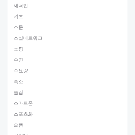
세탁법
셔츠
소문
소셜네트워크
쇼핑
수면
수요량
숙소
술집
스마트폰
스포츠화
슬픔