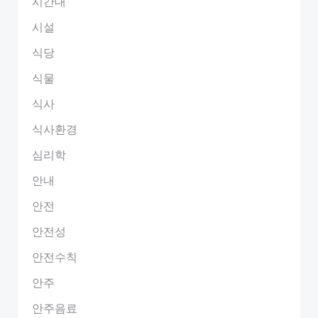
시간대
시설
식당
식물
식사
식사환경
심리학
안내
안전
안전성
안전수칙
안주
안주음료