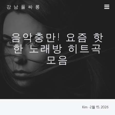
Skip
강남풀싸롱
to
content
음악충만! 요즘 핫
한 노래방 히트곡
모음
Kim
-
2월 15, 2026