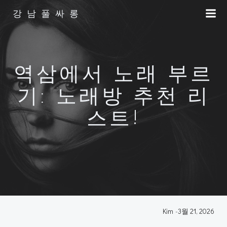
Skip
강남풀싸롱
to
content
역삼에서 노래 부르
기: 노래방 추천 리
스트!
Kim
-
3월 21, 2026