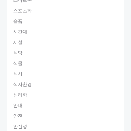
스포츠화
슬픔
시간대
시설
식당
식물
식사
식사환경
심리학
안내
안전
안전성