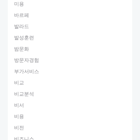
미용
바르페
발라드
발성훈련
밤문화
방문자경험
부가서비스
비교
비교분석
비서
비용
비전
비즈니스