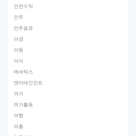
안전수칙
안주
안주음료
야경
야동
야식
에세틱스
엔터테인먼트
여가
여가활동
여행
여흥