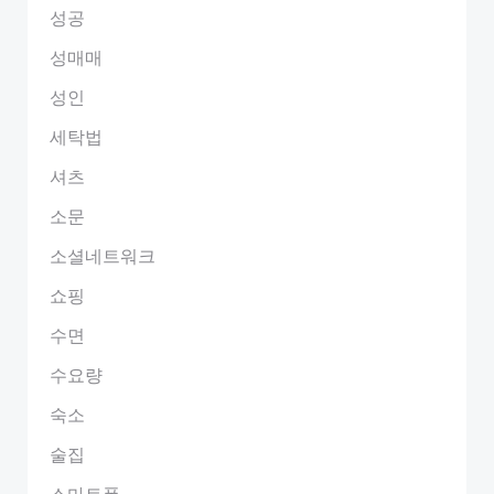
성공
성매매
성인
세탁법
셔츠
소문
소셜네트워크
쇼핑
수면
수요량
숙소
술집
스마트폰