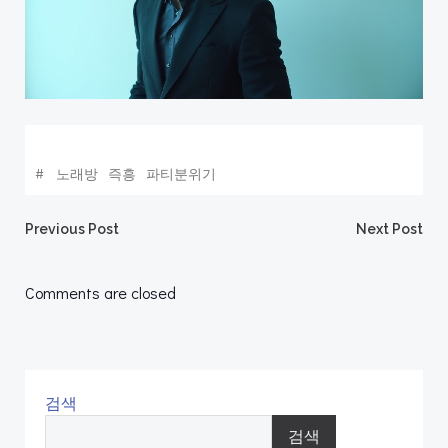
#
노래방
즉흥
파티분위기
Post
Post
Previous Post
Next Post
navigation
navigation
Comments are closed
검색
검색