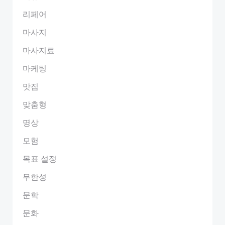
리페어
마사지
마사지료
마케팅
맛집
맞춤형
명상
모험
목표 설정
무한성
문학
문화