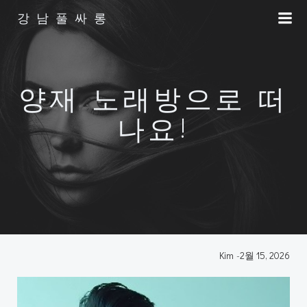
Skip
강남풀싸롱
to
content
양재 노래방으로 떠
나요!
Kim
-
2월 15, 2026