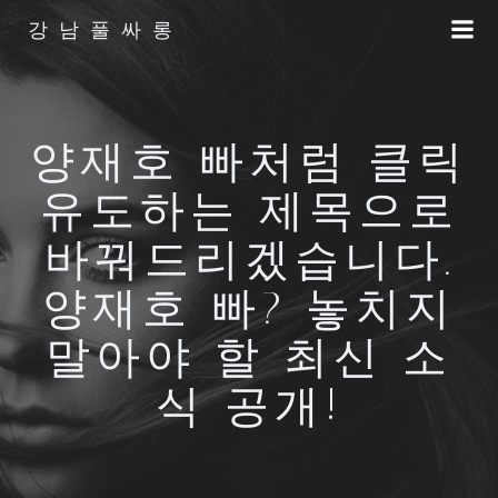
Skip
강남풀싸롱
to
content
양재호 빠처럼 클릭
유도하는 제목으로
바꿔드리겠습니다.
양재호 빠? 놓치지
말아야 할 최신 소
식 공개!