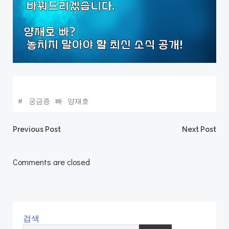
#
궁금증
빠
양재호
Post
Post
Previous Post
Next Post
navigation
navigation
Comments are closed
검색