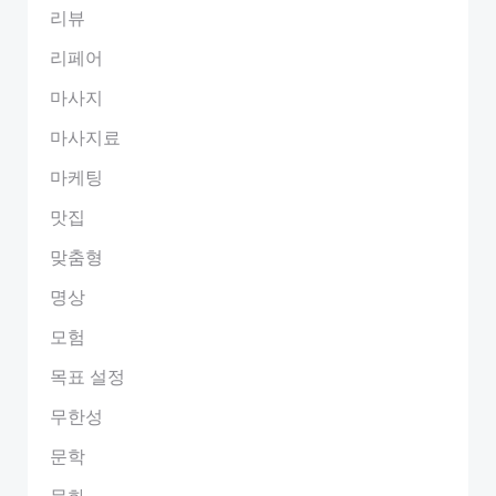
리뷰
리페어
마사지
마사지료
마케팅
맛집
맞춤형
명상
모험
목표 설정
무한성
문학
문화