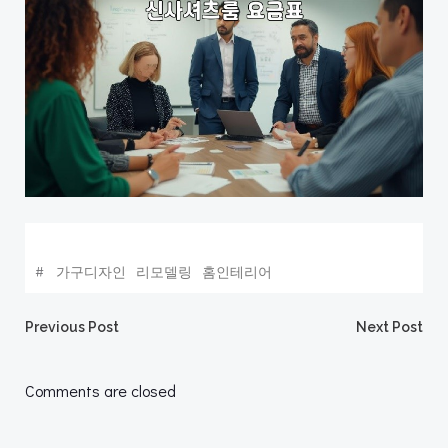
#
가구디자인
리모델링
홈인테리어
Post
Post
Previous Post
Next Post
navigation
navigation
Comments are closed