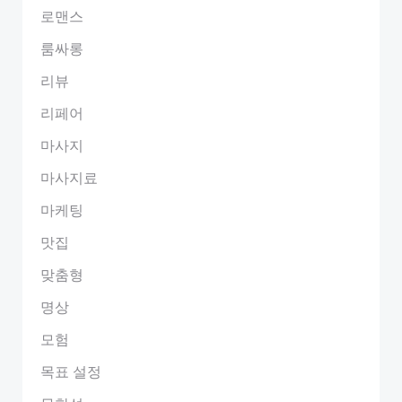
로맨스
룸싸롱
리뷰
리페어
마사지
마사지료
마케팅
맛집
맞춤형
명상
모험
목표 설정