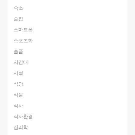
숙소
술집
스마트폰
스포츠화
슬픔
시간대
시설
식당
식물
식사
식사환경
심리학