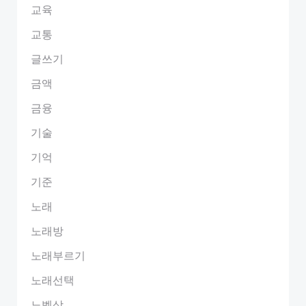
교육
교통
글쓰기
금액
금융
기술
기억
기준
노래
노래방
노래부르기
노래선택
노벨상