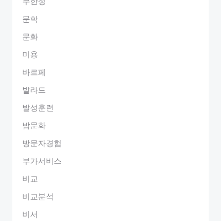
무한성
문학
문화
미용
바르페
발라드
발성훈련
밤문화
방문자경험
부가서비스
비교
비교분석
비서