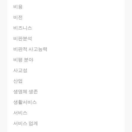
비용
비전
비즈니스
비판분석
비판적 사고능력
비평 분야
사교성
산업
생명체 생존
생활서비스
서비스
서비스 업계