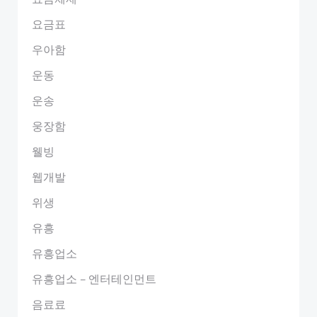
요금표
우아함
운동
운송
웅장함
웰빙
웹개발
위생
유흥
유흥업소
유흥업소 – 엔터테인먼트
음료료