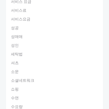
서비스 요금
서비스료
서비스요금
성공
성매매
성인
세탁법
셔츠
소문
소셜네트워크
쇼핑
수면
수요량