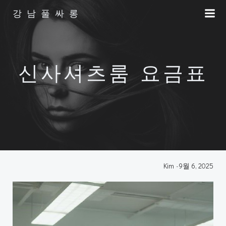
Skip
강남풀싸롱
to
content
신사셔츠룸 요금표
Kim
-
9월 6, 2025