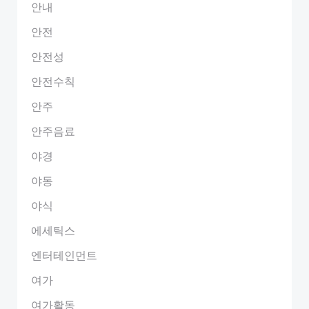
안내
안전
안전성
안전수칙
안주
안주음료
야경
야동
야식
에세틱스
엔터테인먼트
여가
여가활동