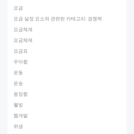
요금
요금 설정 요소와 관련된 카테고리: 경쟁력
요금체계
요금체제
요금표
우아함
운동
운송
웅장함
웰빙
웹개발
위생