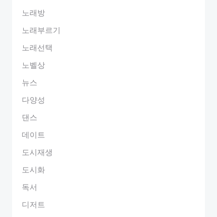
노래방
노래부르기
노래선택
노벨상
뉴스
다양성
댄스
데이트
도시재생
도시화
독서
디저트