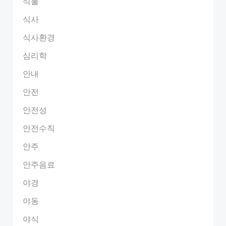
식물
식사
식사환경
심리학
안내
안전
안전성
안전수칙
안주
안주음료
야경
야동
야식