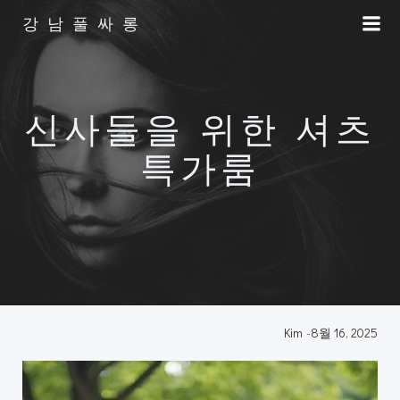
Skip
강남풀싸롱
to
content
신사들을 위한 셔츠
특가룸
Kim
-
8월 16, 2025