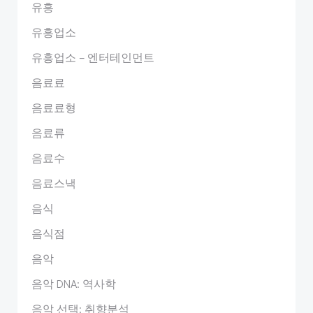
유흥
유흥업소
유흥업소 – 엔터테인먼트
음료료
음료료형
음료류
음료수
음료스낵
음식
음식점
음악
음악 DNA: 역사학
음악 선택: 취향분석