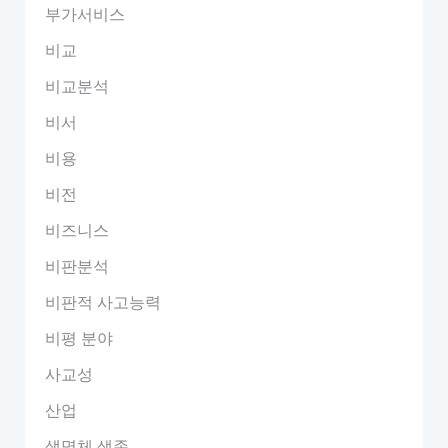
부가서비스
비교
비교분석
비서
비용
비전
비즈니스
비판분석
비판적 사고능력
비평 분야
사교성
산업
생명체 생존