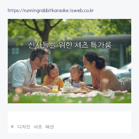
https://runningrabbitkaraoke.isweb.co.kr
#
디자인
셔츠
패션