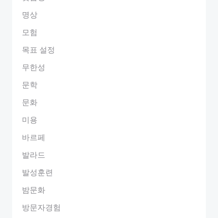
명상
모험
목표 설정
무한성
문학
문화
미용
바르페
발라드
발성훈련
밤문화
방문자경험