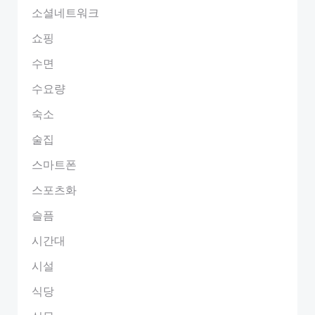
소셜네트워크
쇼핑
수면
수요량
숙소
술집
스마트폰
스포츠화
슬픔
시간대
시설
식당