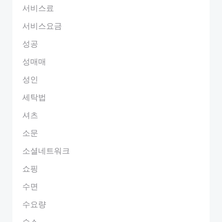
서비스료
서비스요금
성공
성매매
성인
세탁법
셔츠
소문
소셜네트워크
쇼핑
수면
수요량
숙소