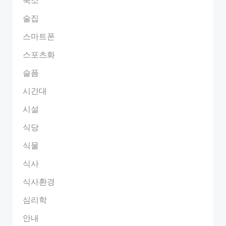
술집
스마트폰
스포츠화
슬픔
시간대
시설
식당
식물
식사
식사환경
심리학
안내