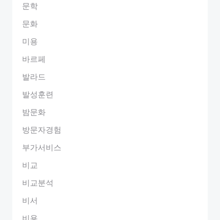
문학
문화
미용
바르페
발라드
발성훈련
밤문화
방문자경험
부가서비스
비교
비교분석
비서
비용