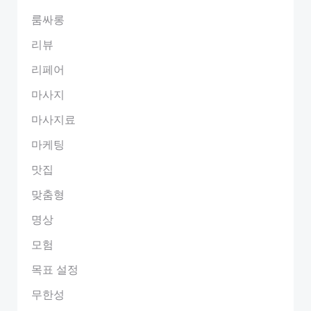
룸싸롱
리뷰
리페어
마사지
마사지료
마케팅
맛집
맞춤형
명상
모험
목표 설정
무한성