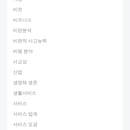
비전
비즈니스
비판분석
비판적 사고능력
비평 분야
사교성
산업
생명체 생존
생활서비스
서비스
서비스 업계
서비스 요금