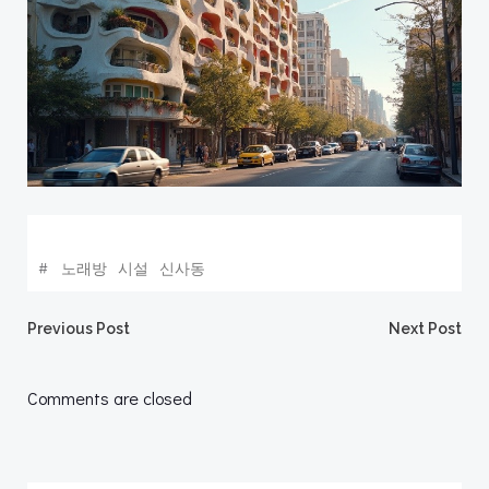
#
노래방
시설
신사동
Post
Post
Previous Post
Next Post
navigation
navigation
Comments are closed