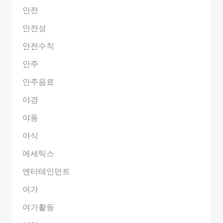
안전
안전성
안전수칙
안주
안주음료
야경
야동
야식
에세틱스
엔터테인먼트
여가
여가활동