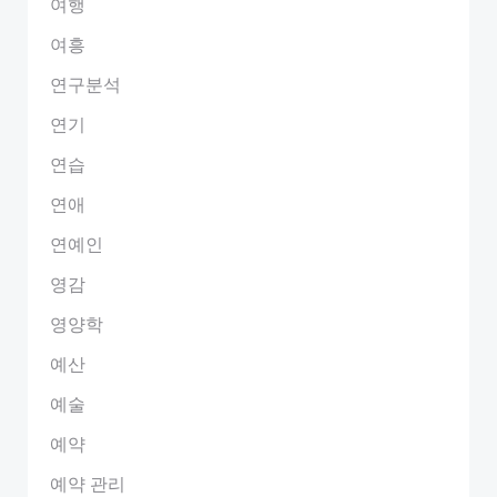
여행
여흥
연구분석
연기
연습
연애
연예인
영감
영양학
예산
예술
예약
예약 관리