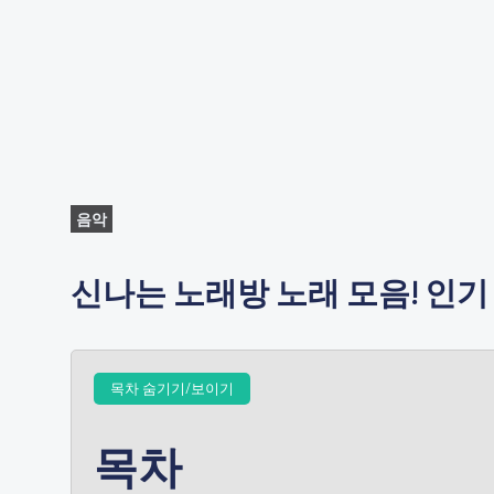
음악
신나는 노래방 노래 모음! 인기
목차 숨기기/보이기
목차