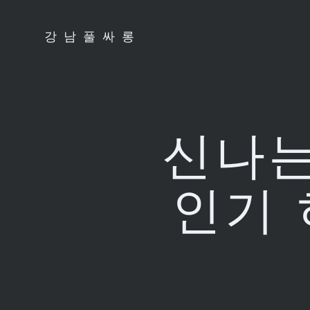
Skip
to
강남풀싸롱
content
신나는
인기 