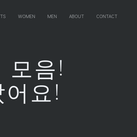
RTS
WOMEN
MEN
ABOUT
CONTACT
 모음!
았어요!