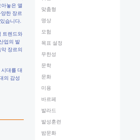
모아놓은 앨
맞춤형
다양한 장르
명상
 있습니다.
모험
적 트렌드와
 산업의 발
목표 설정
음악 장르의
무한성
문학
 시대를 대
문화
시대의 감성
미용
바르페
발라드
발성훈련
밤문화