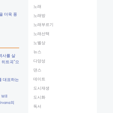
노래
을 더욱 풍
노래방
노래부르기
노래선택
노벨상
뉴스
역사를 살
다양성
적 히트곡”으
댄스
데이트
년대를 대표하는
도시재생
ill
도시화
rvana의
독서