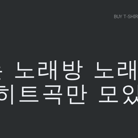
BUY T-SHI
 노래방 노래
히트곡만 모