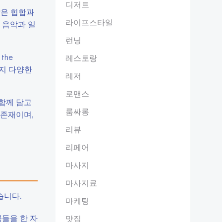
디저트
 같은 힙합과
라이프스타일
밴드 음악과 일
런닝
the
레스토랑
곡까지 다양한
레저
로맨스
함께 담고
룸싸롱
 존재이며,
리뷰
리페어
마사지
마사지료
습니다.
마케팅
곡들을 한 자
맛집