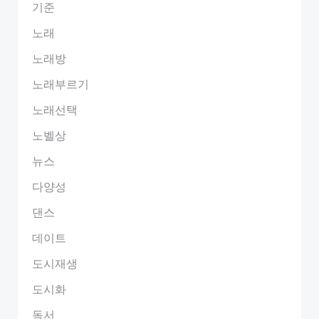
기준
노래
노래방
노래부르기
노래선택
노벨상
뉴스
다양성
댄스
데이트
도시재생
도시화
독서