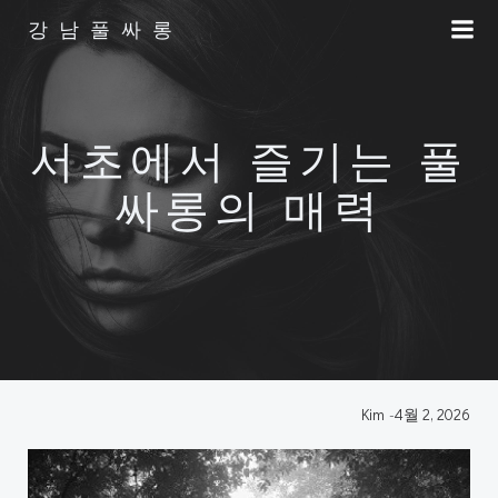
Skip
강남풀싸롱
to
content
서초에서 즐기는 풀
싸롱의 매력
Kim
-
4월 2, 2026