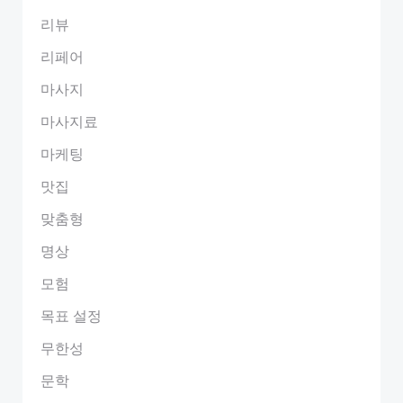
리뷰
리페어
마사지
마사지료
마케팅
맛집
맞춤형
명상
모험
목표 설정
무한성
문학