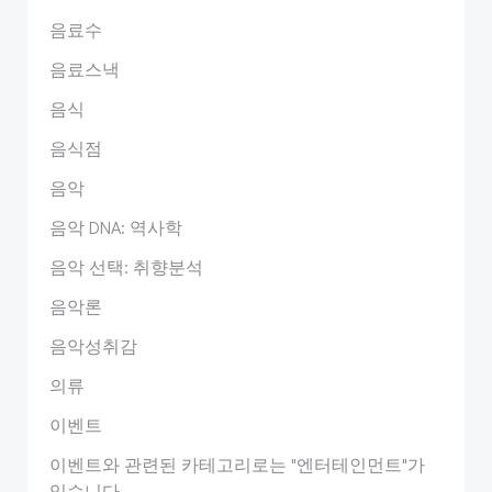
음료수
음료스낵
음식
음식점
음악
음악 DNA: 역사학
음악 선택: 취향분석
음악론
음악성취감
의류
이벤트
이벤트와 관련된 카테고리로는 "엔터테인먼트"가
있습니다