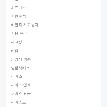
비즈니스
비판분석
비판적 사고능력
비평 분야
사교성
산업
생명체 생존
생활서비스
서비스
서비스 업계
서비스 요금
서비스료