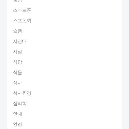
스마트폰
스포츠화
슬픔
시간대
시설
식당
식물
식사
식사환경
심리학
안내
안전