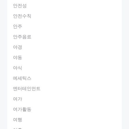
안전성
안전수칙
안주
안주음료
야경
야동
야식
에세틱스
엔터테인먼트
여가
여가활동
여행