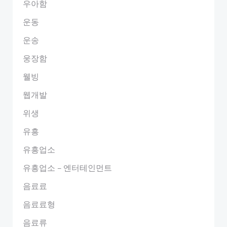
우아함
운동
운송
웅장함
웰빙
웹개발
위생
유흥
유흥업소
유흥업소 – 엔터테인먼트
음료료
음료료형
음료류