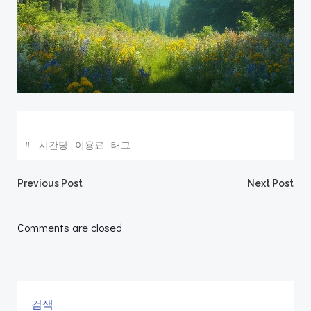
#
시간당
이용료
태그
Post
Post
Previous Post
Next Post
navigation
navigation
Comments are closed
검색