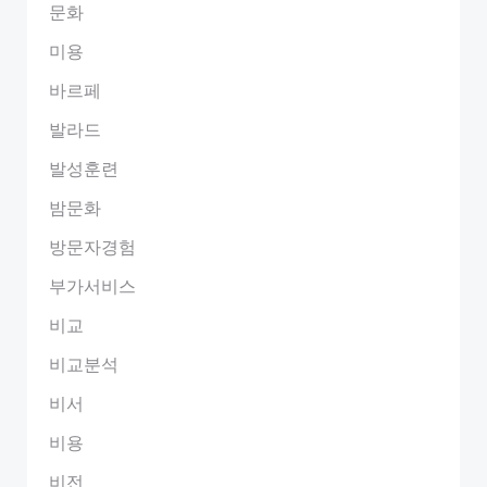
문화
미용
바르페
발라드
발성훈련
밤문화
방문자경험
부가서비스
비교
비교분석
비서
비용
비전