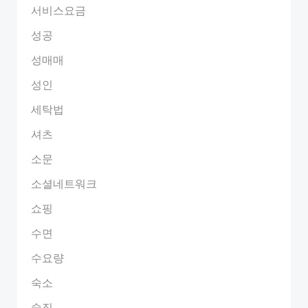
서비스요금
성공
성매매
성인
세탁법
셔츠
소문
소셜네트워크
쇼핑
수면
수요량
숙소
술집