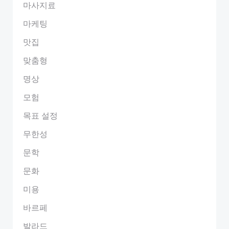
마사지료
마케팅
맛집
맞춤형
명상
모험
목표 설정
무한성
문학
문화
미용
바르페
발라드