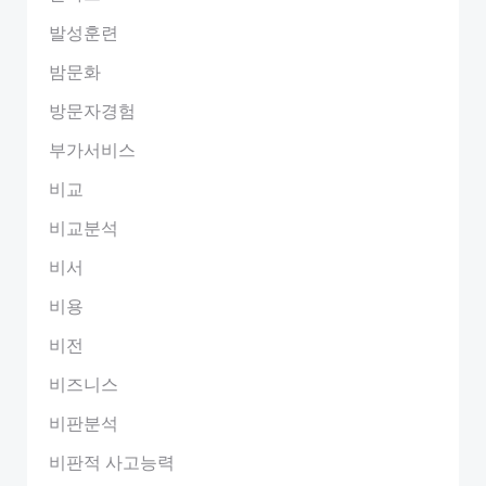
발성훈련
밤문화
방문자경험
부가서비스
비교
비교분석
비서
비용
비전
비즈니스
비판분석
비판적 사고능력