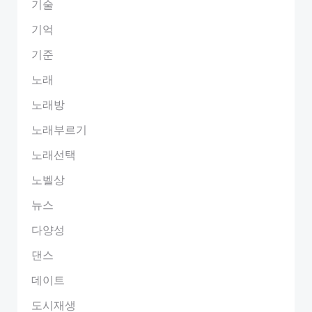
기술
기억
기준
노래
노래방
노래부르기
노래선택
노벨상
뉴스
다양성
댄스
데이트
도시재생