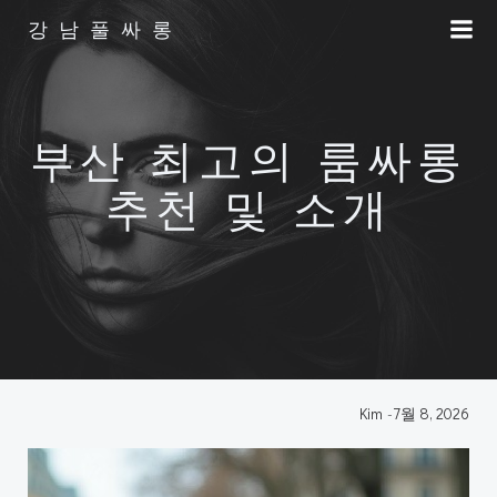
Skip
강남풀싸롱
to
content
부산 최고의 룸싸롱
추천 및 소개
Kim
-
7월 8, 2026