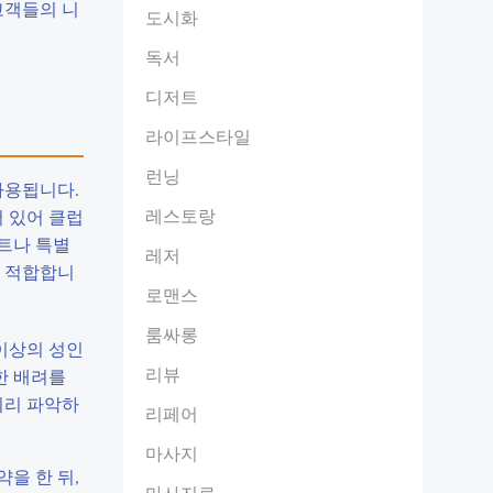
고객들의 니
도시화
독서
디저트
라이프스타일
런닝
사용됩니다.
레스토랑
 있어 클럽
트나 특별
레저
에 적합합니
로맨스
룸싸롱
 이상의 성인
리뷰
한 배려를
미리 파악하
리페어
마사지
을 한 뒤,
마사지료