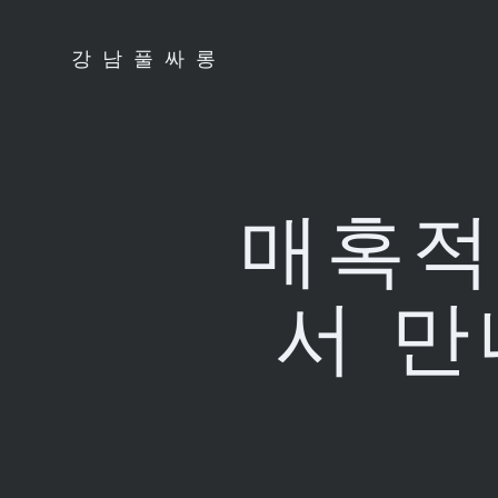
Skip
to
강남풀싸롱
content
매혹적
서 만