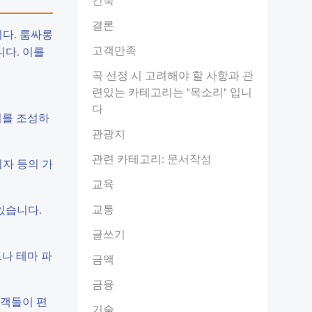
결론
다. 룸싸롱
고객만족
다. 이를
곡 선정 시 고려해야 할 사항과 관
련있는 카테고리는 "목소리" 입니
다
기를 조성하
관광지
관련 카테고리: 문서작성
의자 등의 가
교육
교통
있습니다.
글쓰기
트나 테마 파
금액
금융
문객들이 편
기술