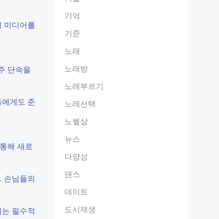
기억
셜 미디어를
기준
노래
노래방
음주 단속을
노래부르기
님들에게도 준
노래선택
노벨상
뉴스
 통해 새로
다양성
댄스
. 손님들의
데이트
도시재생
서는 필수적