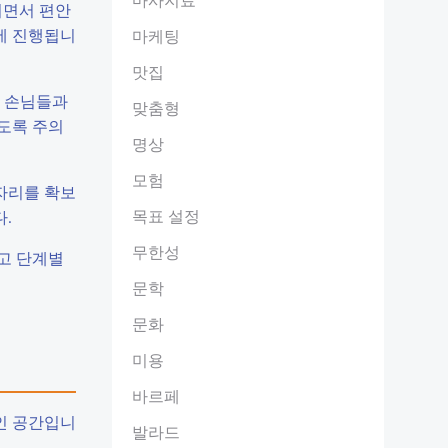
기면서 편안
에 진행됩니
마케팅
맛집
른 손님들과
맞춤형
않도록 주의
명상
모험
자리를 확보
목표 설정
.
무한성
고 단계별
문학
문화
미용
바르페
인 공간입니
발라드