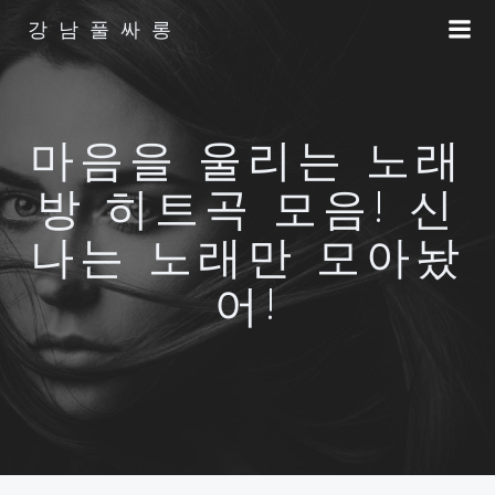
Skip
강남풀싸롱
to
content
마음을 울리는 노래
방 히트곡 모음! 신
나는 노래만 모아놨
어!