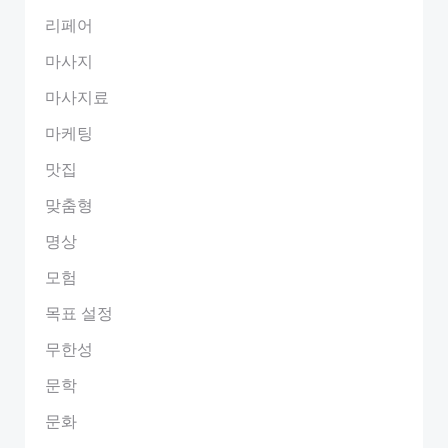
리페어
마사지
마사지료
마케팅
맛집
맞춤형
명상
모험
목표 설정
무한성
문학
문화