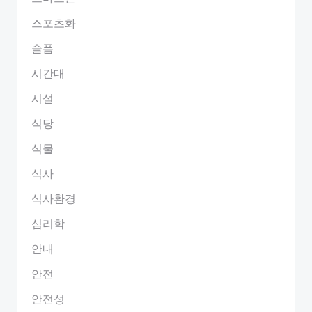
스포츠화
슬픔
시간대
시설
식당
식물
식사
식사환경
심리학
안내
안전
안전성