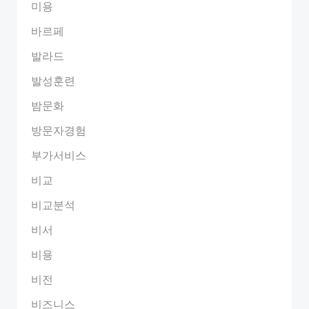
미용
바르페
발라드
발성훈련
밤문화
방문자경험
부가서비스
비교
비교분석
비서
비용
비전
비즈니스