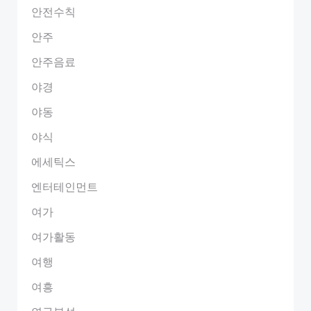
안전수칙
안주
안주음료
야경
야동
야식
에세틱스
엔터테인먼트
여가
여가활동
여행
여흥