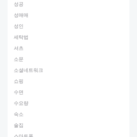
성공
성매매
성인
세탁법
셔츠
소문
소셜네트워크
쇼핑
수면
수요량
숙소
술집
스마트폰