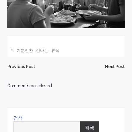
#
기분전환
신나는
휴식
Post
Post
Previous Post
Next Post
navigation
navigation
Comments are closed
검색
검색