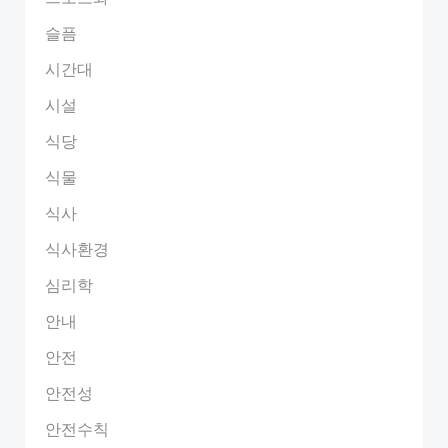
슬픔
시간대
시설
식당
식물
식사
식사환경
심리학
안내
안전
안전성
안전수칙