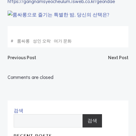
https://gangnamsyeocheulum.isweb.co.kr/geondae
#
룸싸롱
성인 오락
여가 문화
Post
Post
Previous Post
Next Post
navigation
navigation
Comments are closed
검색
검색