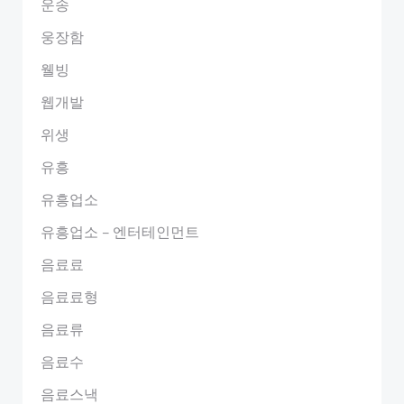
운송
웅장함
웰빙
웹개발
위생
유흥
유흥업소
유흥업소 – 엔터테인먼트
음료료
음료료형
음료류
음료수
음료스낵