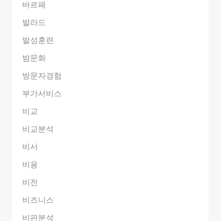
바르페
발라드
발성훈련
밤문화
방문자경험
부가서비스
비교
비교분석
비서
비용
비전
비즈니스
비판분석