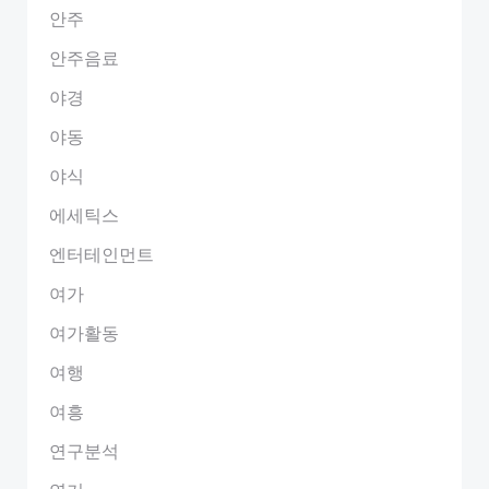
안주
안주음료
야경
야동
야식
에세틱스
엔터테인먼트
여가
여가활동
여행
여흥
연구분석