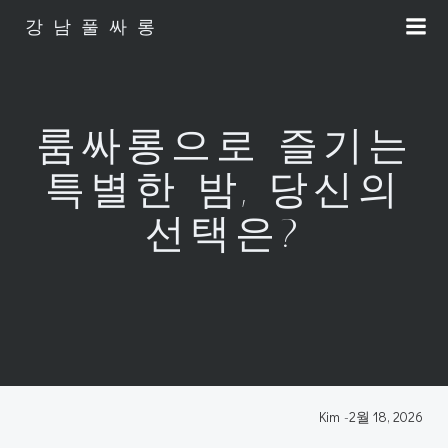
Skip
강남풀싸롱
to
content
룸싸롱으로 즐기는
특별한 밤, 당신의
선택은?
Kim
-
2월 18, 2026