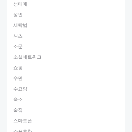
성매매
성인
세탁법
셔츠
소문
소셜네트워크
쇼핑
수면
수요량
숙소
술집
스마트폰
스포츠화