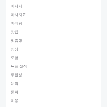
마사지
마사지료
마케팅
맛집
맞춤형
명상
모험
목표 설정
무한성
문학
문화
미용