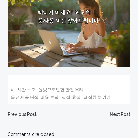
#
시간 소모
윤빛으로인한 안전 우려
음료 제공 단점: 비용 부담
장점: 휴식
쾌적한 분위기
Post
Post
Previous Post
Next Post
navigation
navigation
Comments are closed