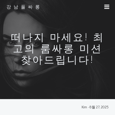
Skip
강남풀싸롱
to
content
떠나지 마세요! 최
고의 룸싸롱 미션
찾아드립니다!
Kim
-
8월 27, 2025