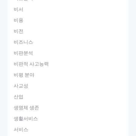
비서
비용
비전
비즈니스
비판분석
비판적 사고능력
비평 분야
사교성
산업
생명체 생존
생활서비스
서비스