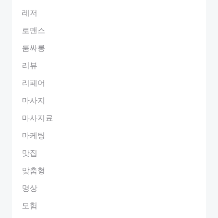
레저
로맨스
룸싸롱
리뷰
리페어
마사지
마사지료
마케팅
맛집
맞춤형
명상
모험