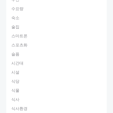
수요량
숙소
술집
스마트폰
스포츠화
슬픔
시간대
시설
식당
식물
식사
식사환경