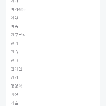
여가
여가활동
여행
여흥
연구분석
연기
연습
연애
연예인
영감
영양학
예산
예술