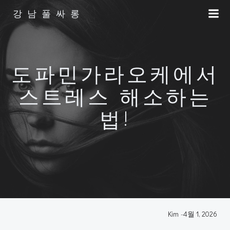
Skip
강남풀싸롱
to
content
도파민가라오케에서
스트레스 해소하는
법!
Kim
-
4월 1, 2026