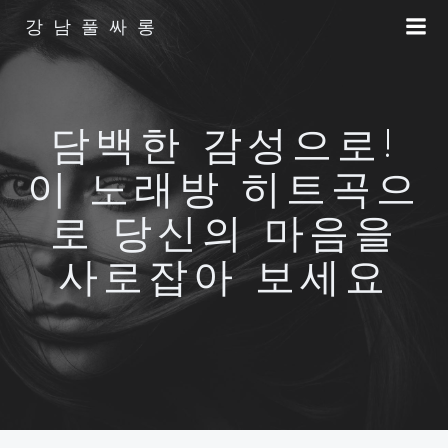
Skip
강남풀싸롱
to
content
담백한 감성으로!
이 노래방 히트곡으
로 당신의 마음을
사로잡아 보세요