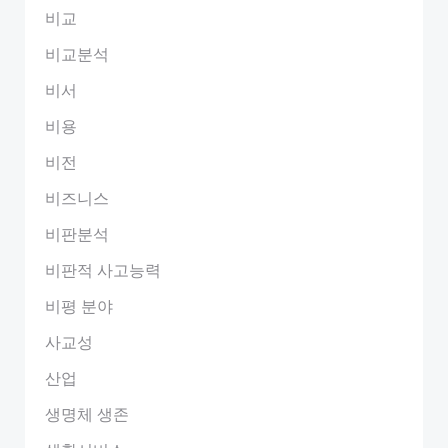
비교
비교분석
비서
비용
비전
비즈니스
비판분석
비판적 사고능력
비평 분야
사교성
산업
생명체 생존