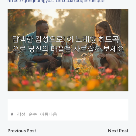
https://gangnamjjyo.clickn.co.kr/pages/unique
#
감성
순수
아름다움
Post
Post
Previous Post
Next Post