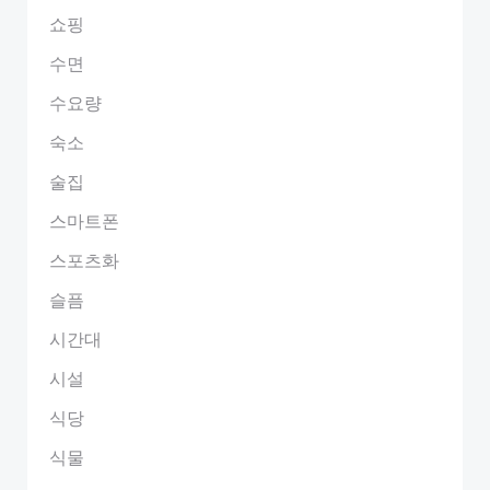
쇼핑
수면
수요량
숙소
술집
스마트폰
스포츠화
슬픔
시간대
시설
식당
식물