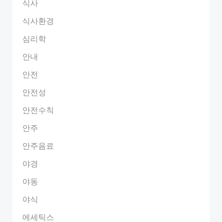
식사
식사환경
심리학
안내
안전
안전성
안전수칙
안주
안주음료
야경
야동
야식
에세틱스