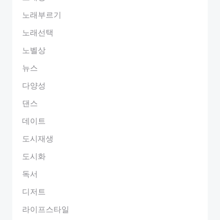
노래부르기
노래선택
노벨상
뉴스
다양성
댄스
데이트
도시재생
도시화
독서
디저트
라이프스타일