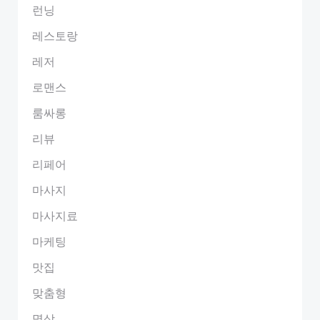
런닝
레스토랑
레저
로맨스
룸싸롱
리뷰
리페어
마사지
마사지료
마케팅
맛집
맞춤형
명상