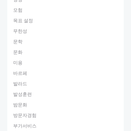
모험
목표 설정
무한성
문학
문화
미용
바르페
발라드
발성훈련
밤문화
방문자경험
부가서비스