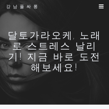
Skip
강남풀싸롱
to
content
달토가라오케, 노래
로 스트레스 날리
기! 지금 바로 도전
해보세요!