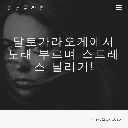
Skip
강남풀싸롱
to
content
달토가라오케에서
노래 부르며 스트레
스 날리기!
Kim
-
3월 29, 2026