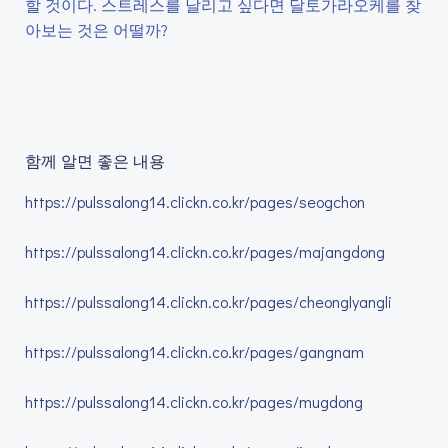
할 것이다. 스트레스를 날리고 싶다면 달토가라오케를 찾
아보는 것은 어떨까?
함께 알면 좋은 내용
https://pulssalong14.clickn.co.kr/pages/seogchon
https://pulssalong14.clickn.co.kr/pages/majangdong
https://pulssalong14.clickn.co.kr/pages/cheonglyangli
https://pulssalong14.clickn.co.kr/pages/gangnam
https://pulssalong14.clickn.co.kr/pages/mugdong