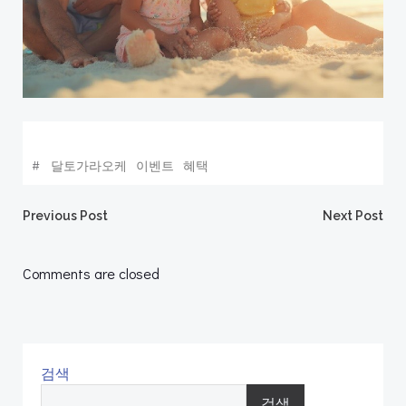
#
달토가라오케
이벤트
혜택
Post
Post
Previous Post
Next Post
navigation
navigation
Comments are closed
검색
검색