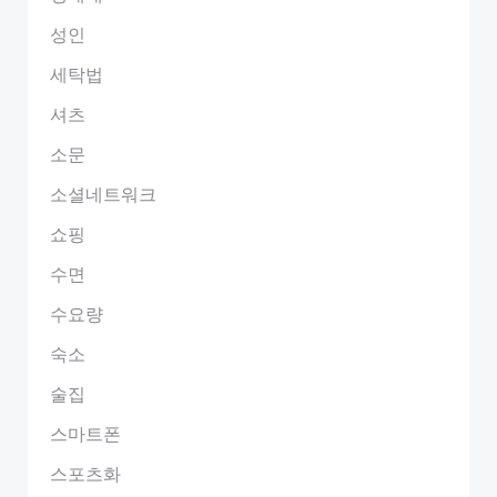
성인
세탁법
셔츠
소문
소셜네트워크
쇼핑
수면
수요량
숙소
술집
스마트폰
스포츠화