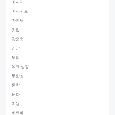
마사지
마사지료
마케팅
맛집
맞춤형
명상
모험
목표 설정
무한성
문학
문화
미용
바르페