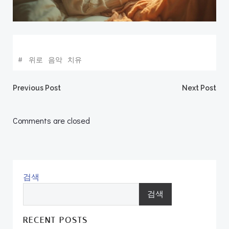
#
위로
음악
치유
Post
Post
Previous Post
Next Post
navigation
navigation
Comments are closed
검색
검색
RECENT POSTS