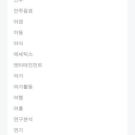
안주음료
야경
야동
야식
에세틱스
엔터테인먼트
여가
여가활동
여행
여흥
연구분석
연기