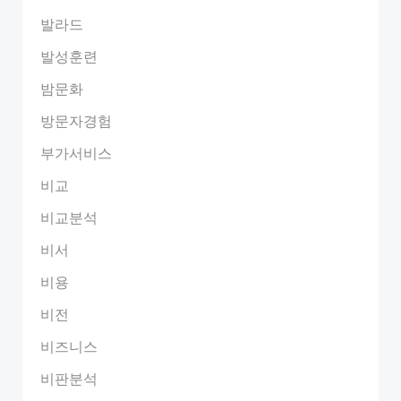
발라드
발성훈련
밤문화
방문자경험
부가서비스
비교
비교분석
비서
비용
비전
비즈니스
비판분석