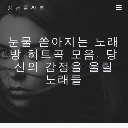
Skip
강남풀싸롱
to
content
눈물 쏟아지는 노래
방 히트곡 모음! 당
신의 감정을 울릴
노래들