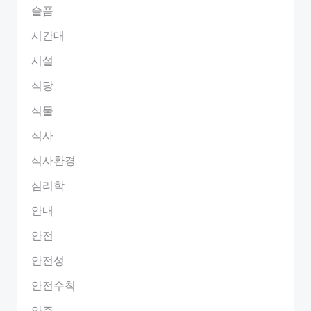
슬픔
시간대
시설
식당
식물
식사
식사환경
심리학
안내
안전
안전성
안전수칙
안주