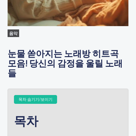
음악
눈물 쏟아지는 노래방 히트곡
모음! 당신의 감정을 울릴 노래
들
목차 숨기기/보이기
목차