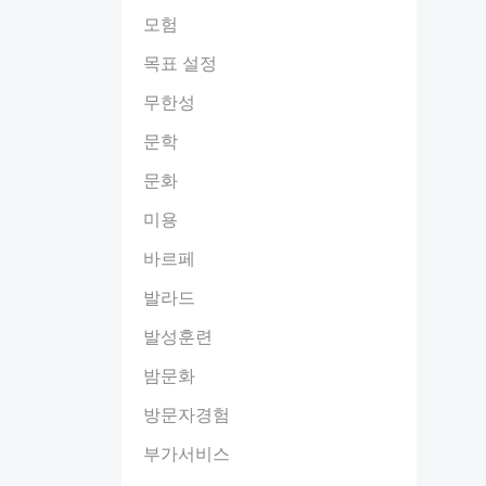
모험
목표 설정
무한성
문학
문화
미용
바르페
발라드
발성훈련
밤문화
방문자경험
부가서비스