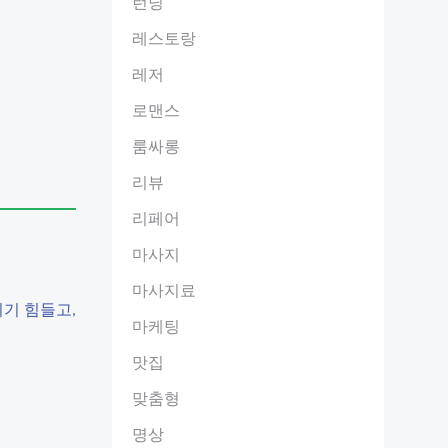
런닝
레스토랑
레저
로맨스
룸싸롱
리뷰
리페어
마사지
마사지료
기 힘들고,
마케팅
맛집
맞춤형
명상