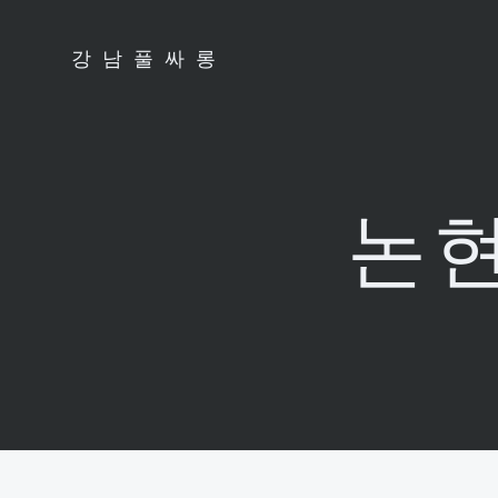
Skip
to
강남풀싸롱
content
논