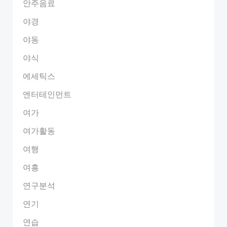
안주음료
야경
야동
야식
에세틱스
엔터테인먼트
여가
여가활동
여행
여흥
연구분석
연기
연습