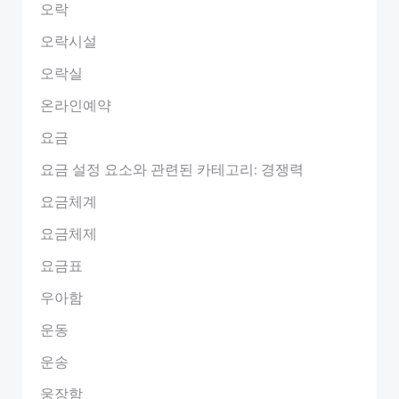
오락
오락시설
오락실
온라인예약
요금
요금 설정 요소와 관련된 카테고리: 경쟁력
요금체계
요금체제
요금표
우아함
운동
운송
웅장함