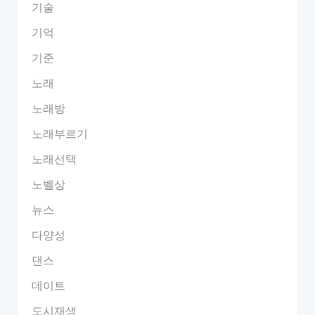
기술
기억
기준
노래
노래방
노래부르기
노래선택
노벨상
뉴스
다양성
댄스
데이트
도시재생