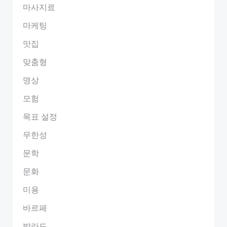
마사지료
마케팅
맛집
맞춤형
명상
모험
목표 설정
무한성
문학
문화
미용
바르페
발라드