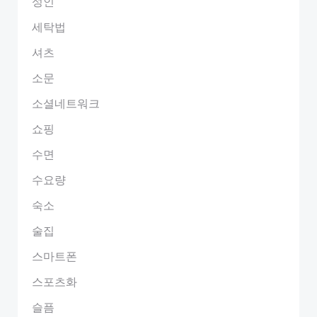
성인
세탁법
셔츠
소문
소셜네트워크
쇼핑
수면
수요량
숙소
술집
스마트폰
스포츠화
슬픔