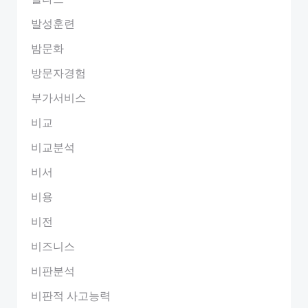
발성훈련
밤문화
방문자경험
부가서비스
비교
비교분석
비서
비용
비전
비즈니스
비판분석
비판적 사고능력