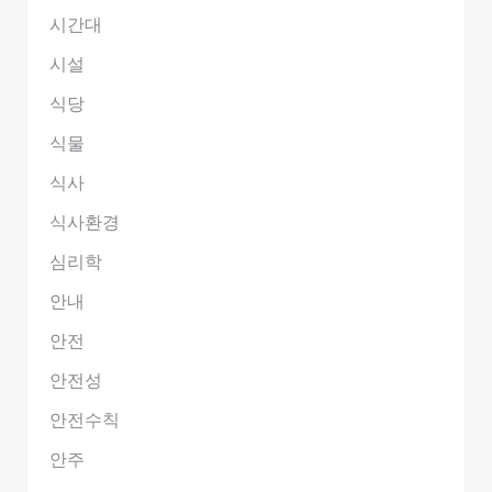
시간대
시설
식당
식물
식사
식사환경
심리학
안내
안전
안전성
안전수칙
안주