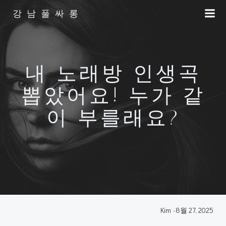
Skip
강남풀싸롱
to
content
내 노래방 인생곡
뽑았어요! 누가 같
이 부를래요?
Kim
-
8월 27, 2025