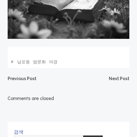
#
남포동
밤문화
야경
Post
Post
Previous Post
Next Post
navigation
navigation
Comments are closed
검색