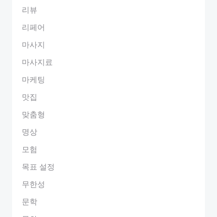
리뷰
리페어
마사지
마사지료
마케팅
맛집
맞춤형
명상
모험
목표 설정
무한성
문학