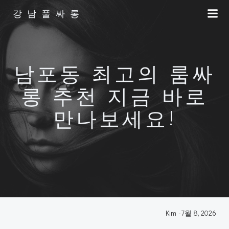
Skip
강남풀싸롱
to
content
남포동 최고의 룸싸
롱 추천 지금 바로
만나보세요!
Kim
-
7월 8, 2026