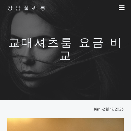
Skip
강남풀싸롱
to
content
교대셔츠룸 요금 비
교
Kim
-
2월 17, 2026