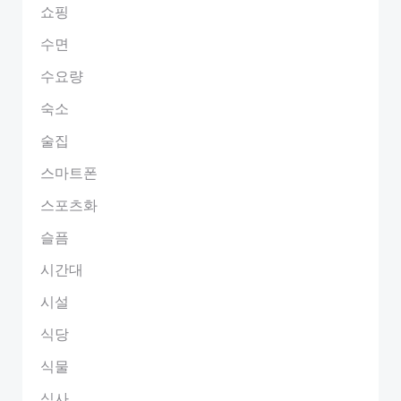
쇼핑
수면
수요량
숙소
술집
스마트폰
스포츠화
슬픔
시간대
시설
식당
식물
식사