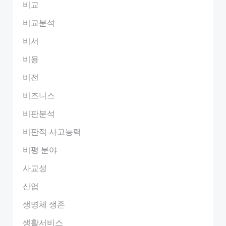
비교
비교분석
비서
비용
비전
비즈니스
비판분석
비판적 사고능력
비평 분야
사교성
산업
생명체 생존
생활서비스