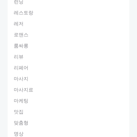
런닝
레스토랑
레저
로맨스
룸싸롱
리뷰
리페어
마사지
마사지료
마케팅
맛집
맞춤형
명상