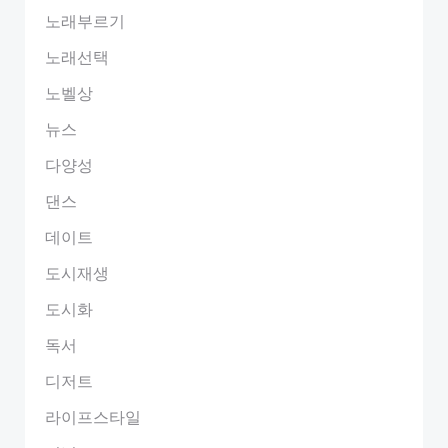
노래부르기
노래선택
노벨상
뉴스
다양성
댄스
데이트
도시재생
도시화
독서
디저트
라이프스타일