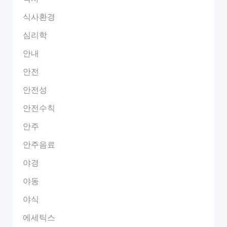
식사환경
심리학
안내
안전
안전성
안전수칙
안주
안주음료
야경
야동
야식
에세틱스