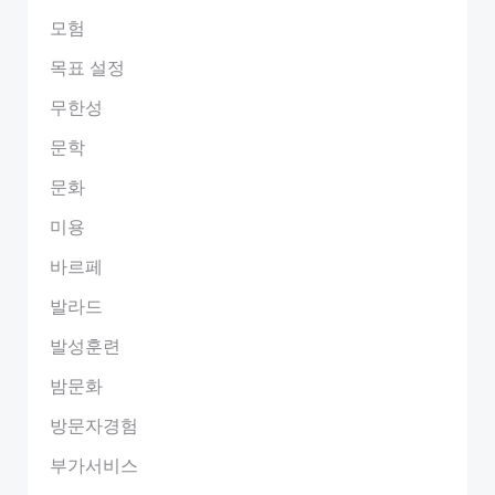
모험
목표 설정
무한성
문학
문화
미용
바르페
발라드
발성훈련
밤문화
방문자경험
부가서비스