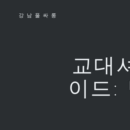
Skip
to
강남풀싸롱
content
교대셔
이드: