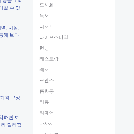
 등을 고려
도시화
미칠 수 있
독서
디저트
역, 시설,
 통해 보다
라이프스타일
런닝
레스토랑
레저
로맨스
룸싸롱
 가격 구성
리뷰
리페어
파악하면 보
마사지
따라 달라집
마사지료