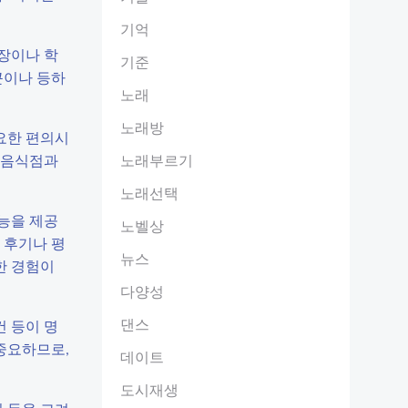
기억
직장이나 학
기준
근이나 등하
노래
노래방
필요한 편의시
한 음식점과
노래부르기
노래선택
능을 제공
노벨상
 후기나 평
뉴스
한 경험이
다양성
댄스
건 등이 명
 중요하므로,
데이트
도시재생