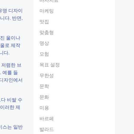
유명 디자이
마케팅
니다. 반면,
맛집
맞춤형
려진 울이나
명상
 울로 제작
니다.
모험
목표 설정
 저렴한 브
 예를 들
무한성
 디자인에서
문학
문화
보다 비쌀 수
 이러한 제
미용
바르페
서비스는 일반
발라드