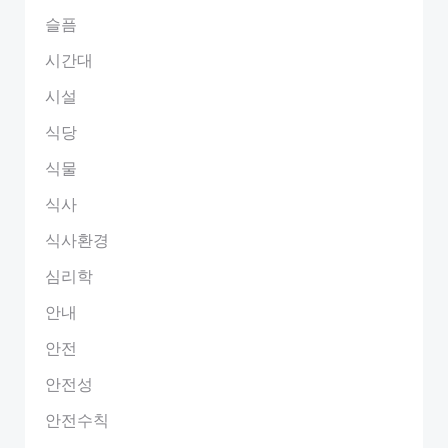
슬픔
시간대
시설
식당
식물
식사
식사환경
심리학
안내
안전
안전성
안전수칙