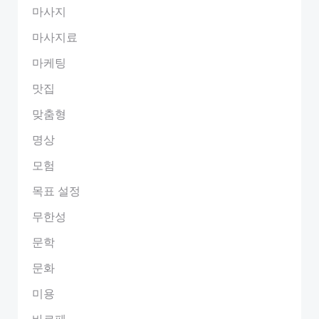
마사지
마사지료
마케팅
맛집
맞춤형
명상
모험
목표 설정
무한성
문학
문화
미용
바르페