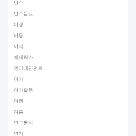
안주
안주음료
야경
야동
야식
에세틱스
엔터테인먼트
여가
여가활동
여행
여흥
연구분석
연기