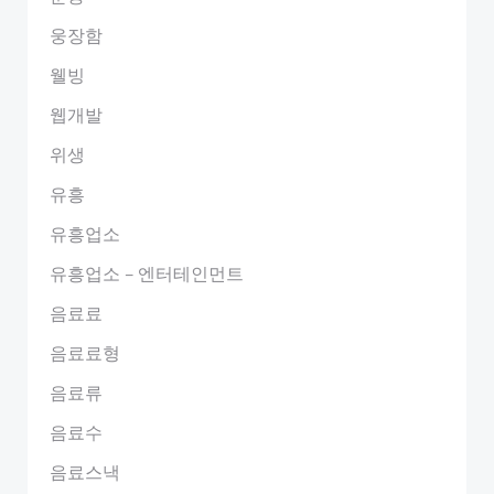
웅장함
웰빙
웹개발
위생
유흥
유흥업소
유흥업소 – 엔터테인먼트
음료료
음료료형
음료류
음료수
음료스낵