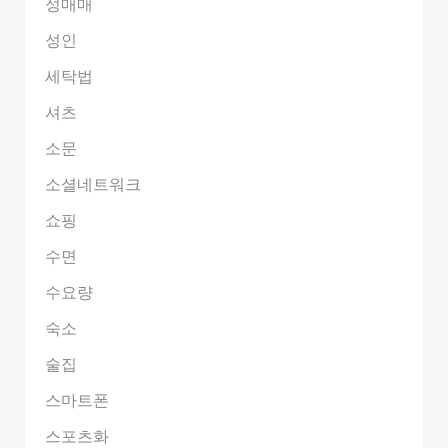
성매매
성인
세탁법
셔츠
소문
소셜네트워크
쇼핑
수면
수요량
숙소
술집
스마트폰
스포츠화