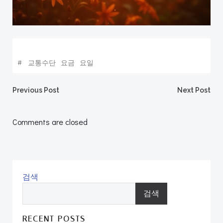
#
교통수단
요금
요일
Post
Post
Previous Post
Next Post
navigation
navigation
Comments are closed
검색
검색
RECENT POSTS