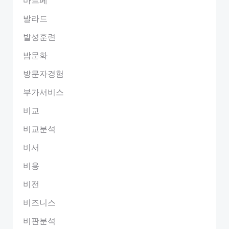
발라드
발성훈련
밤문화
방문자경험
부가서비스
비교
비교분석
비서
비용
비전
비즈니스
비판분석