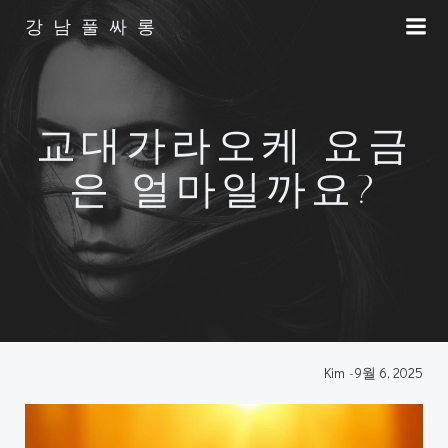
Skip
강남풀싸롱
to
content
교대가라오케 요금
은 얼마일까요?
Kim
-
9월 6, 2025