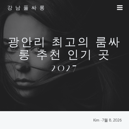
Skip
강남풀싸롱
to
content
광안리 최고의 룸싸
롱 추천 인기 곳
2027
Kim
-
7월 8, 2026