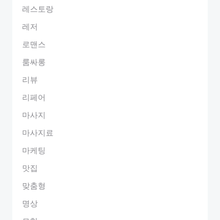
레스토랑
레저
로맨스
룸싸롱
리뷰
리페어
마사지
마사지료
마케팅
맛집
맞춤형
명상