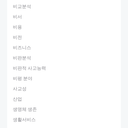
비교분석
비서
비용
비전
비즈니스
비판분석
비판적 사고능력
비평 분야
사교성
산업
생명체 생존
생활서비스