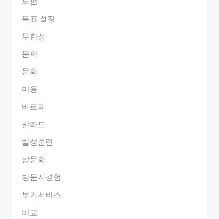
모험
목표 설정
무한성
문학
문화
미용
바르페
발라드
발성훈련
밤문화
방문자경험
부가서비스
비교