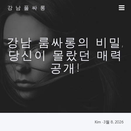
Skip
강남풀싸롱
to
content
강남 룸싸롱의 비밀,
당신이 몰랐던 매력
공개!
Kim
-
3월 8, 2026