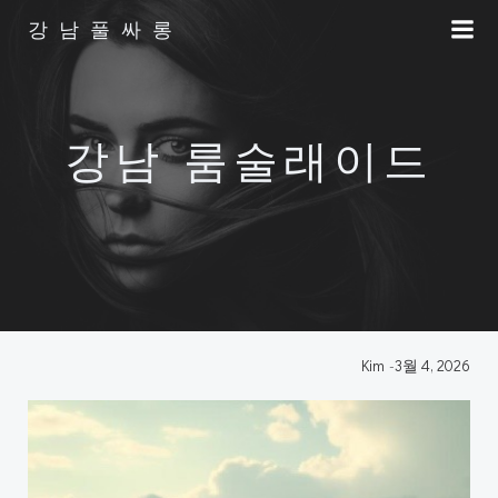
Skip
강남풀싸롱
to
content
강남 룸술래이드
Kim
-
3월 4, 2026