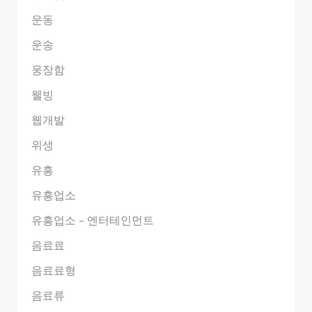
운동
운송
웅장함
웰빙
웹개발
위생
유흥
유흥업소
유흥업소 – 엔터테인먼트
음료료
음료료형
음료류