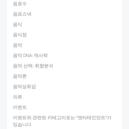
음료수
음료스낵
음식
음식점
음악
음악 DNA: 역사학
음악 선택: 취향분석
음악론
음악성취감
의류
이벤트
이벤트와 관련된 카테고리로는 "엔터테인먼트"가
있습니다