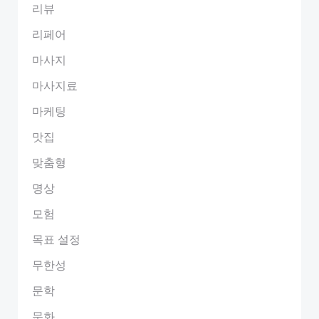
리뷰
리페어
마사지
마사지료
마케팅
맛집
맞춤형
명상
모험
목표 설정
무한성
문학
문화