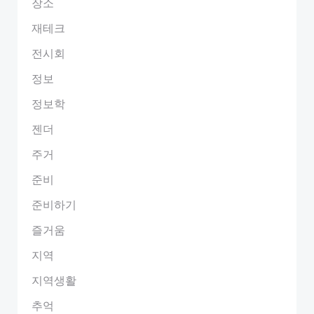
장소
재테크
전시회
정보
정보학
젠더
주거
준비
준비하기
즐거움
지역
지역생활
추억