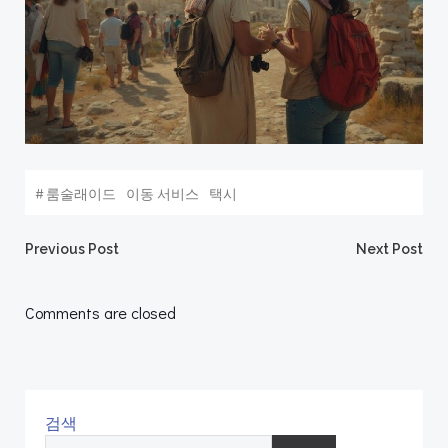
#
룸술래이드
이동 서비스
택시
Post
Post
Previous Post
Next Post
navigation
navigation
Comments are closed
검색