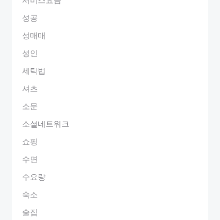
성공
성매매
성인
세탁법
셔츠
소문
소셜네트워크
쇼핑
수면
수요량
숙소
술집