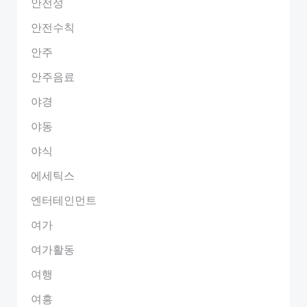
안전성
안전수칙
안주
안주음료
야경
야동
야식
에세틱스
엔터테인먼트
여가
여가활동
여행
여흥