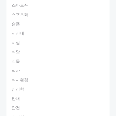
스마트폰
스포츠화
슬픔
시간대
시설
식당
식물
식사
식사환경
심리학
안내
안전