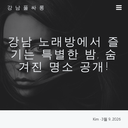
Skip
강남풀싸롱
to
content
강남 노래방에서 즐
기는 특별한 밤, 숨
겨진 명소 공개!
Kim
-
3월 9, 2026