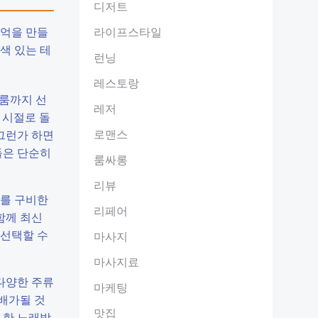
디저트
추억을 만들
라이프스타일
색 있는 테
런닝
레스토랑
트룸까지 선
레저
 시절로 돌
로맨스
그런가 하면
들은 단순히
룸싸롱
리뷰
크를 구비한
리페어
함께 최신
 선택할 수
마사지
마사지료
다양한 주류
마케팅
 배가될 것
맛집
 한 노래방