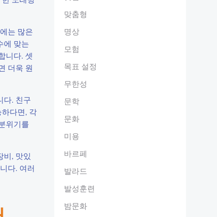
맞춤형
일에는 많은
명상
수에 맞는
모험
합니다. 셋
목표 설정
면 더욱 원
무한성
다. 친구
문학
능하다면, 각
문화
 분위기를
미용
바르페
장비, 맛있
니다. 여러
발라드
발성훈련
밤문화
어