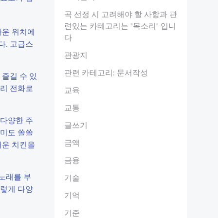
곡 선정 시 고려해야 할 사항과 관
련있는 카테고리는 "목소리" 입니
까운 위치에
다
다. 고급스
관광지
관련 카테고리: 문서작성
즐길 수 있
미리 전화로
교육
교통
 다양한 주
글쓰기
재미도 쏠쏠
금액
매운 치킨을
금융
 노래를 부
기술
이렇게 다양
기억
기준