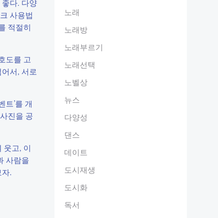
 좋다. 다양
노래
이크 사용법
주를 적절히
노래방
노래부르기
호도를 고
노래선택
어서, 서로
노벨상
뉴스
벤트’를 개
 사진을 공
다양성
댄스
 웃고, 이
데이트
과 사람을
도시재생
자.
도시화
독서