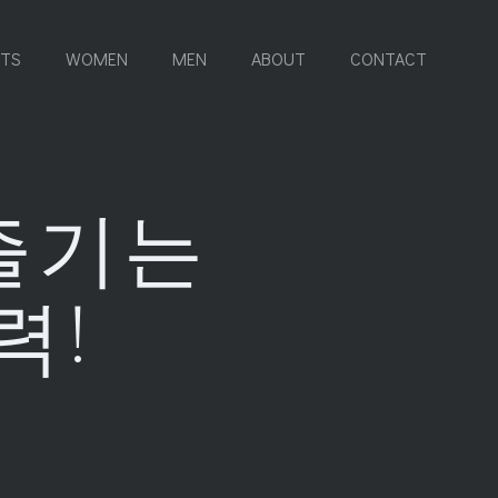
RTS
WOMEN
MEN
ABOUT
CONTACT
즐기는
력!