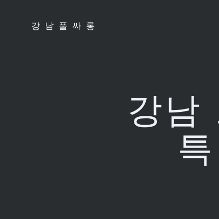
Skip
to
강남풀싸롱
content
강남
특