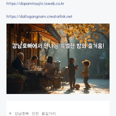
https://dopaminyujin.isweb.co.kr
https://daltogangnam.creatorlink.net
#
강남호빠
안전
즐길거리