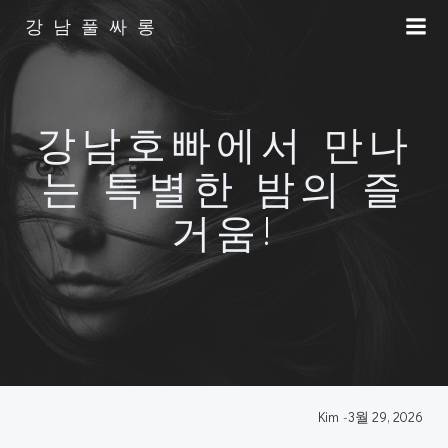
Skip
강남풀싸롱
to
content
강남호빠에서 만나
는 특별한 밤의 즐
거움!
Kim
-
3월 29, 2026