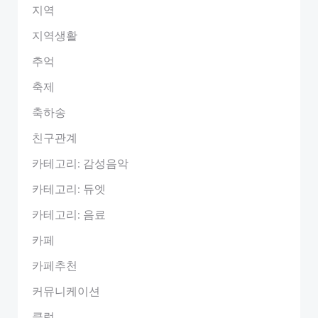
지역
지역생활
추억
축제
축하송
친구관계
카테고리: 감성음악
카테고리: 듀엣
카테고리: 음료
카페
카페추천
커뮤니케이션
클럽