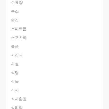
수요량
숙소
술집
스마트폰
스포츠화
슬픔
시간대
시설
식당
식물
식사
식사환경
심리학