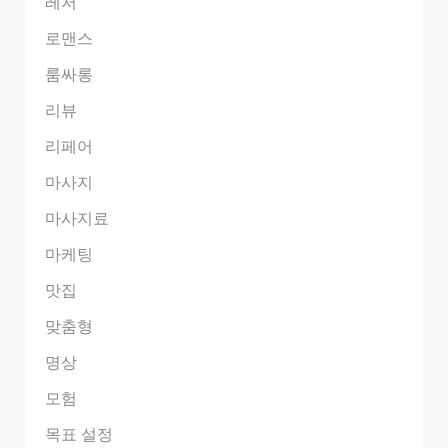
레저
로맨스
룸싸롱
리뷰
리페어
마사지
마사지료
마케팅
맛집
맞춤형
명상
모험
목표 설정