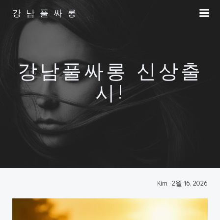
Skip
강남풀싸롱
to
content
강남풀싸롱 신상출
시!
Kim
-
2월 16, 2026