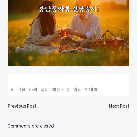
#
기술
소개
장비
최신 시설
혁신
현대화
Post
Post
Previous Post
Next Post
navigation
navigation
Comments are closed