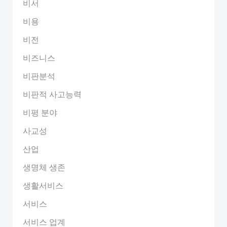
비서
비용
비전
비즈니스
비판분석
비판적 사고능력
비평 분야
사교성
산업
생명체 생존
생활서비스
서비스
서비스 업계