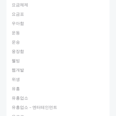
요금체제
요금표
우아함
운동
운송
웅장함
웰빙
웹개발
위생
유흥
유흥업소
유흥업소 – 엔터테인먼트