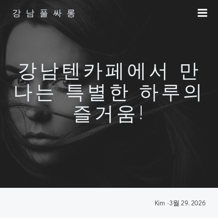
Skip
강남풀싸롱
to
content
강남텐카페에서 만
나는 특별한 하루의
즐거움!
Kim
-
3월 29, 2026