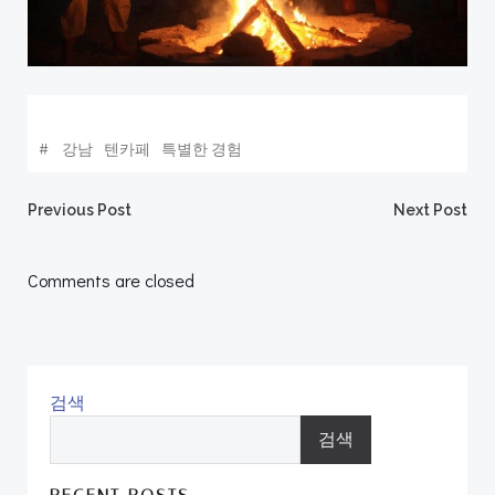
#
강남
텐카페
특별한 경험
Post
Post
Previous Post
Next Post
navigation
navigation
Comments are closed
검색
검색