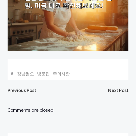
#
강남쩜오
방문팁
주의사항
Post
Post
Previous Post
Next Post
navigation
navigation
Comments are closed