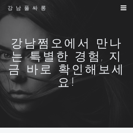
Skip
강남풀싸롱
to
content
강남쩜오에서 만나
는 특별한 경험, 지
금 바로 확인해보세
요!