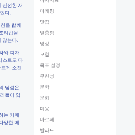
 신선한 재
마케팅
있다.
맛집
반찬을 함께
 조리법을
맞춤형
 않는다.
명상
타와 피자
모험
리스트도 다
목표 설정
빠르게 소진
무한성
문학
린의 딤섬은
요리들이 입
문화
미용
하는 카페
바르페
 다양한 메
발라드