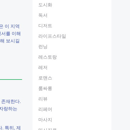
도시화
독서
디저트
은 이 지역
정서를 이해
라이프스타일
험해 보시길
런닝
레스토랑
레저
로맨스
룸싸롱
리뷰
 존재한다.
 자랑하는
리페어
마사지
 특히, 제
마사지료