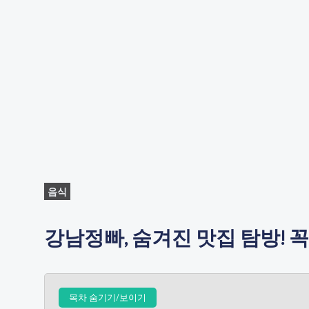
음식
강남정빠, 숨겨진 맛집 탐방! 
목차 숨기기/보이기