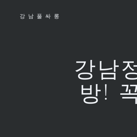
Skip
to
강남풀싸롱
content
강남정
방! 