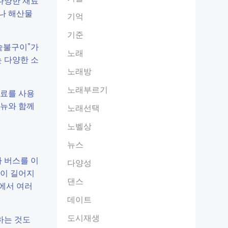
 다양한 재료
나 해산물
기억
기준
“숯불구이”가
노래
 다양한 소
노래방
노래부르기
재료를 사용
메뉴와 함께
노래선택
노벨상
뉴스
 버스를 이
다양성
간이 길어지
댄스
곳에서 여러
데이트
도시재생
하는 것도