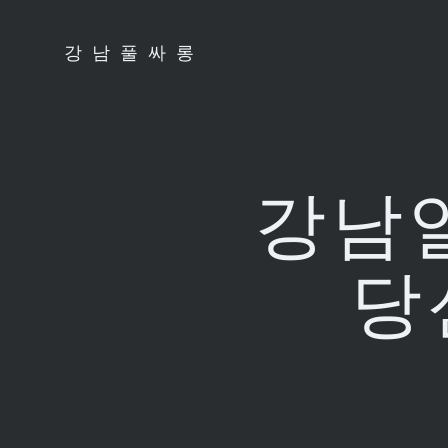
Skip
to
강남풀싸롱
content
강남일
당