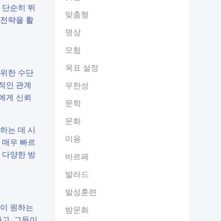
 단순히 뛰
맞춤형
 전략을 활
명상
모험
목표 설정
 위한 수단
기적인 관계
무한성
들에게 신뢰
문학
문화
하는 데 시
미용
 매우 빠르
 다양한 방
바르페
발라드
발성훈련
객이 원하는
밤문화
고, 그들이