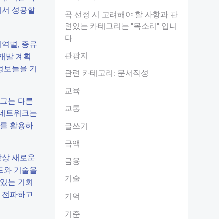
에서 성공할
곡 선정 시 고려해야 할 사항과 관
련있는 카테고리는 "목소리" 입니
다
역별, 종류
관광지
 개발 계획
정보들을 기
관련 카테고리: 문서작성
교육
 그는 다른
교통
 네트워크는
계를 활용하
글쓰기
금액
항상 새로운
금융
드와 기술을
기술
 있는 기회
를 전파하고
기억
기준