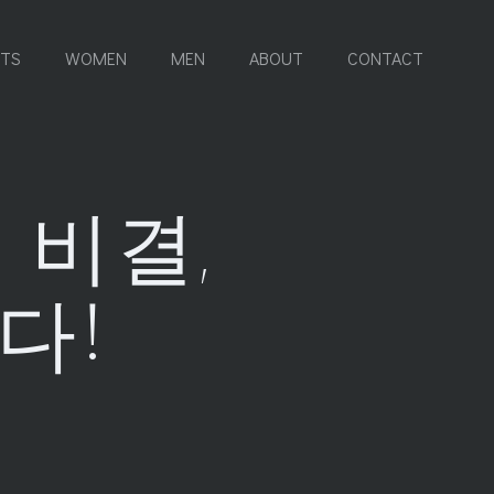
RTS
WOMEN
MEN
ABOUT
CONTACT
 비결,
다!