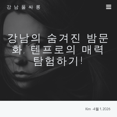
Skip
강남풀싸롱
to
content
강남의 숨겨진 밤문
화, 텐프로의 매력
탐험하기!
Kim
-
4월 1, 2026