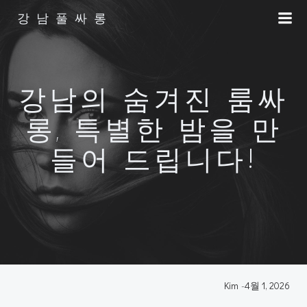
Skip
강남풀싸롱
to
content
강남의 숨겨진 룸싸
롱, 특별한 밤을 만
들어 드립니다!
Kim
-
4월 1, 2026