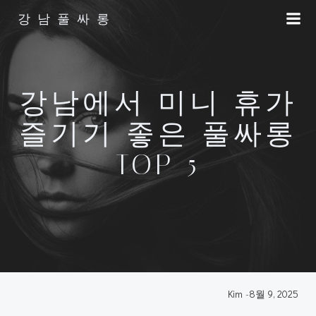
Skip
강남풀싸롱
to
content
강남에서 미니 휴가
즐기기 좋은 풀싸롱
TOP 5
Kim
-
8월 9, 2025