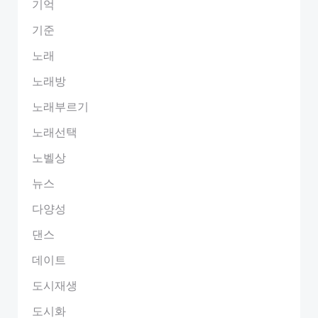
기억
기준
노래
노래방
노래부르기
노래선택
노벨상
뉴스
다양성
댄스
데이트
도시재생
도시화