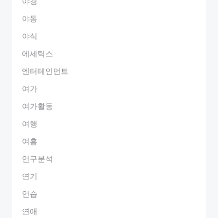
야경
야동
야식
에세틱스
엔터테인먼트
여가
여가활동
여행
여흥
연구분석
연기
연습
연애