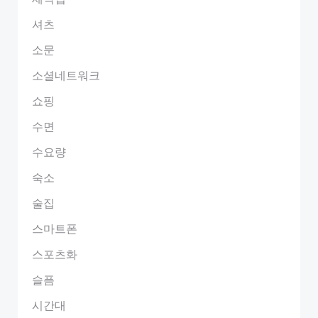
셔츠
소문
소셜네트워크
쇼핑
수면
수요량
숙소
술집
스마트폰
스포츠화
슬픔
시간대