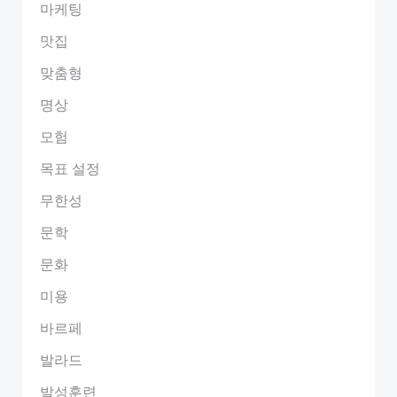
마케팅
맛집
맞춤형
명상
모험
목표 설정
무한성
문학
문화
미용
바르페
발라드
발성훈련