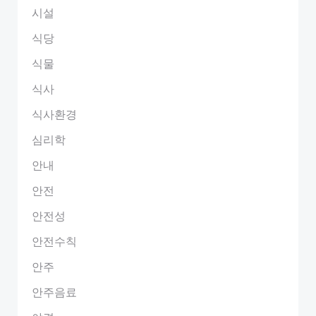
시설
식당
식물
식사
식사환경
심리학
안내
안전
안전성
안전수칙
안주
안주음료