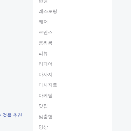
런닝
레스토랑
레저
로맨스
룸싸롱
리뷰
리페어
마사지
마사지료
마케팅
맛집
 것을 추천
맞춤형
명상