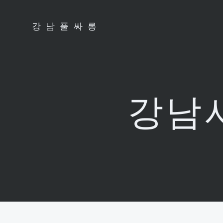
Skip
to
강남풀싸롱
content
강남