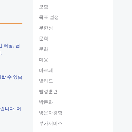
모험
목표 설정
무한성
문학
 러닝, 딥
문화
.
미용
바르페
행할 수 있습
발라드
발성훈련
밤문화
립니다. 머
방문자경험
부가서비스