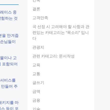
결론
플레이스 중
고객만족
탐험하는 것
곡 선정 시 고려해야 할 사항과 관
련있는 카테고리는 "목소리" 입니
분을 안겨줍
다
은 손님들이
관광지
관련 카테고리: 문서작성
산물이나 고
지 포함되어
교육
교통
 서비스를
글쓰기
 만들어 주
금액
금융
패키지를 마
비스 등이 포
기술