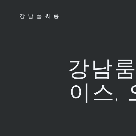
Skip
to
강남풀싸롱
content
강남룸
이스,