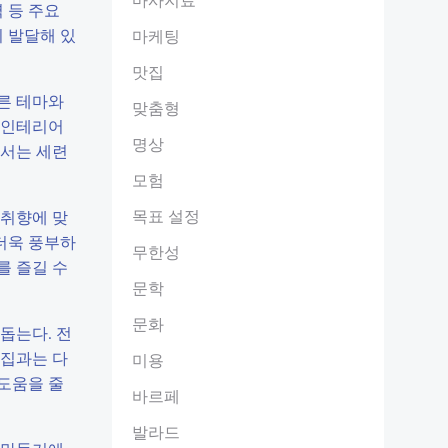
 등 주요
 발달해 있
마케팅
맛집
른 테마와
맞춤형
한 인테리어
명상
에서는 세련
모험
목표 설정
 취향에 맞
더욱 풍부하
무한성
를 즐길 수
문학
문화
돕는다. 전
술집과는 다
미용
 도움을 줄
바르페
발라드