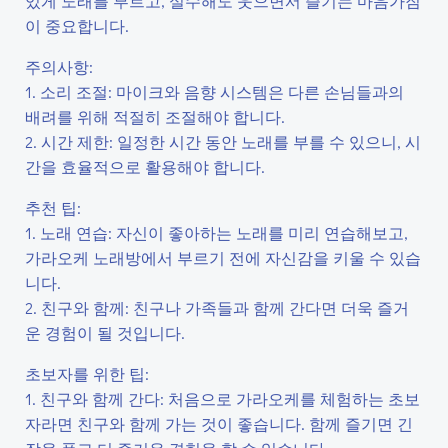
있게 노래를 부르고, 실수해도 웃으면서 즐기는 마음가짐
이 중요합니다.
주의사항:
1. 소리 조절: 마이크와 음향 시스템은 다른 손님들과의
배려를 위해 적절히 조절해야 합니다.
2. 시간 제한: 일정한 시간 동안 노래를 부를 수 있으니, 시
간을 효율적으로 활용해야 합니다.
추천 팁:
1. 노래 연습: 자신이 좋아하는 노래를 미리 연습해보고,
가라오케 노래방에서 부르기 전에 자신감을 키울 수 있습
니다.
2. 친구와 함께: 친구나 가족들과 함께 간다면 더욱 즐거
운 경험이 될 것입니다.
초보자를 위한 팁:
1. 친구와 함께 간다: 처음으로 가라오케를 체험하는 초보
자라면 친구와 함께 가는 것이 좋습니다. 함께 즐기면 긴