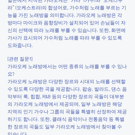
라” (오케스트라)의 합성어로, 가수처럼 노래를 부르는 기
능을 가진 노래방을 의미합니다. 가라오케 노래방은 각
방마다 마이크와 음향장비가 설치되어 있어 손님들이 자
신의 선택에 따라 노래를 부를 수 있습니다. 또한, 화면에
가사가 표시되어 가수처럼 노래를 따라 부를 수 있도록
도와줍니다.
[관련 질문1]
가라오케 노래방에서는 어떤 종류의 노래를 부를 수 있나
요?
가라오케 노래방은 다양한 장르와 시대의 노래를 선택할
수 있도록 다양한 곡을 제공합니다. 팝송, 발라드, 댄스 음
악부터 록, 힙합, R&B 등의 다양한 장르의 곡들이 대부분
의 가라오케 노래방에서 제공되며, 일부 노래방은 해당
지역의 인기 가수나 그룹의 곡들을 특별히 선정하여 제공
하기도 합니다. 또한, 클래식 음악이나 전통음악 등 특별
한 장르의 곡들도 일부 가라오케 노래방에서 찾아볼 수
있습니다.