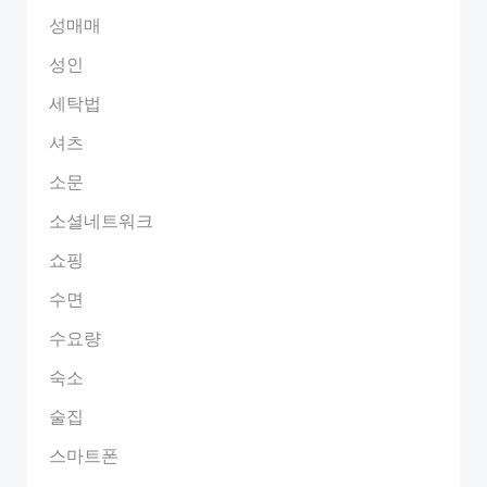
성매매
성인
세탁법
셔츠
소문
소셜네트워크
쇼핑
수면
수요량
숙소
술집
스마트폰