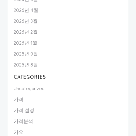
2026년 4월
2026년 3월
2026년 2월
2026년 1월
2025년 9월
2025년 8월
CATEGORIES
Uncategorized
가격
가격 설정
가격분석
가요