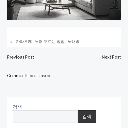
#
가라오케
노래 부르는 방법
노래방
Post
Post
Previous Post
Next Post
navigation
navigation
Comments are closed
검색
검색