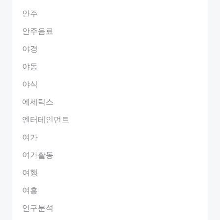
안주
안주음료
야경
야동
야식
에세틱스
엔터테인먼트
여가
여가활동
여행
여흥
연구분석