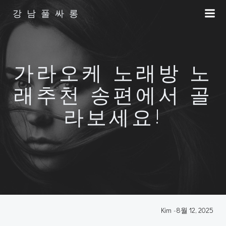
Skip
강남풀싸롱
to
content
가라오케 노래방 노
래추천 송편에서 골
라보세요!
Kim
-
8월 12, 2025