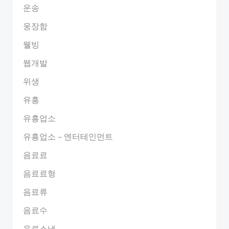
운송
웅장함
웰빙
웹개발
위생
유흥
유흥업소
유흥업소 – 엔터테인먼트
음료료
음료료형
음료류
음료수
음료스낵