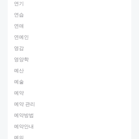
연기
연습
연애
연예인
영감
영양학
예산
예술
예약
예약 관리
예약방법
예약안내
예의