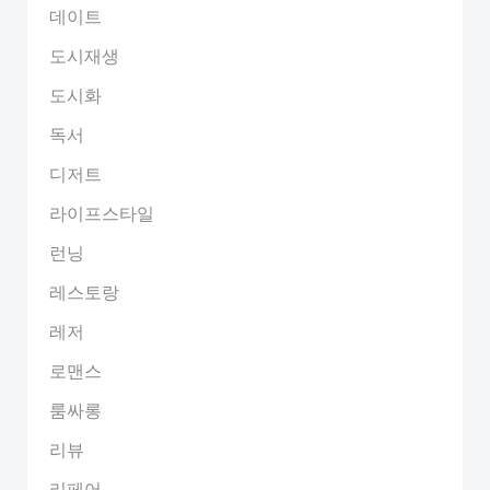
데이트
도시재생
도시화
독서
디저트
라이프스타일
런닝
레스토랑
레저
로맨스
룸싸롱
리뷰
리페어