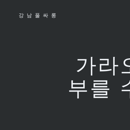
Skip
to
강남풀싸롱
content
가라
부를 