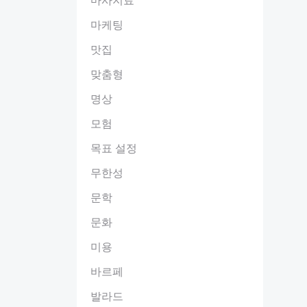
마케팅
맛집
맞춤형
명상
모험
목표 설정
무한성
문학
문화
미용
바르페
발라드