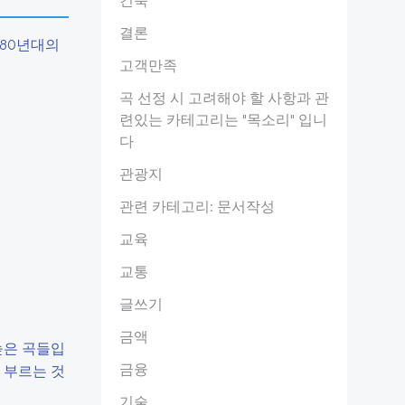
결론
980년대의
고객만족
곡 선정 시 고려해야 할 사항과 관
련있는 카테고리는 "목소리" 입니
다
관광지
관련 카테고리: 문서작성
교육
교통
글쓰기
금액
높은 곡들입
금융
 부르는 것
기술