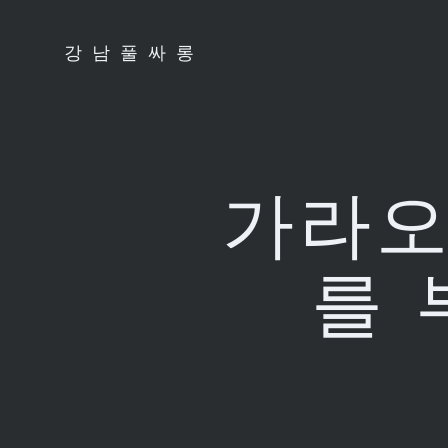
Skip
to
강남풀싸롱
content
가라오
를 