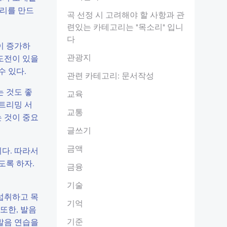
소리를 만드
곡 선정 시 고려해야 할 사항과 관
련있는 카테고리는 "목소리" 입니
다
이 증가하
관광지
 도전이 있을
수 있다.
관련 카테고리: 문서작성
는 것도 좋
교육
스트리밍 서
교통
 것이 중요
글쓰기
금액
다. 따라서
도록 하자.
금융
기술
섭취하고 목
기억
또한, 발음
기준
발음 연습을