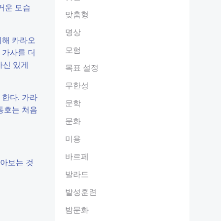
거운 모습
맞춤형
명상
위해 카라오
모험
 가사를 더
자신 있게
목표 설정
무한성
한다. 가라
문학
 동호는 처음
문화
미용
바르페
찾아보는 것
발라드
발성훈련
밤문화