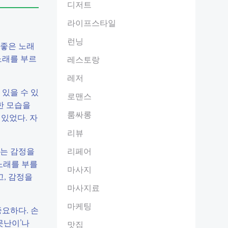
디저트
라이프스타일
런닝
 좋은 노래
노래를 부르
레스토랑
레저
있을 수 있
로맨스
한 모습을
룸싸롱
 있었다. 자
리뷰
맞는 감정을
리페어
 노래를 부를
마사지
고, 감정을
마사지료
마케팅
요하다. 손
못난이’나
맛집