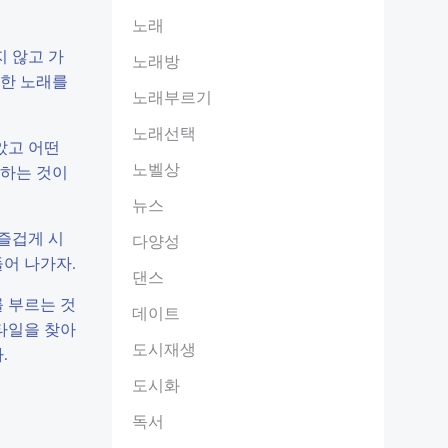
노래
지 않고 가
노래방
복한 노래를
노래부르기
노래선택
았고 어떤
노벨상
용하는 것이
뉴스
 즐겁게 시
다양성
어 나가자.
댄스
 부르는 것
데이트
타일을 찾아
도시재생
.
도시화
독서