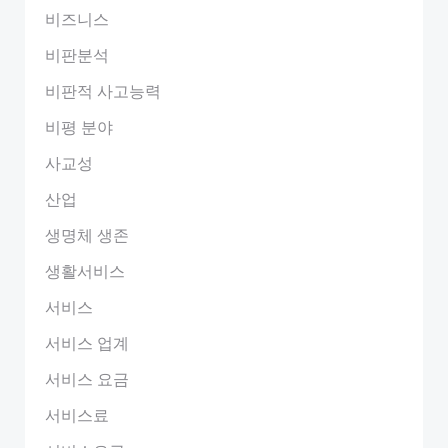
비즈니스
비판분석
비판적 사고능력
비평 분야
사교성
산업
생명체 생존
생활서비스
서비스
서비스 업계
서비스 요금
서비스료