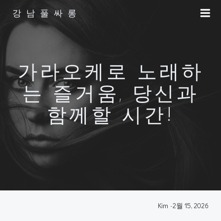
Skip
강남풀싸롱
to
content
가라오케로 노래하
는 즐거움, 당신과
함께할 시간!
Kim
-
2월 15, 2026