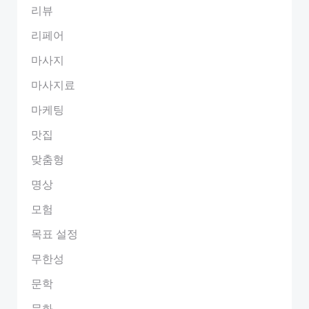
리뷰
리페어
마사지
마사지료
마케팅
맛집
맞춤형
명상
모험
목표 설정
무한성
문학
문화