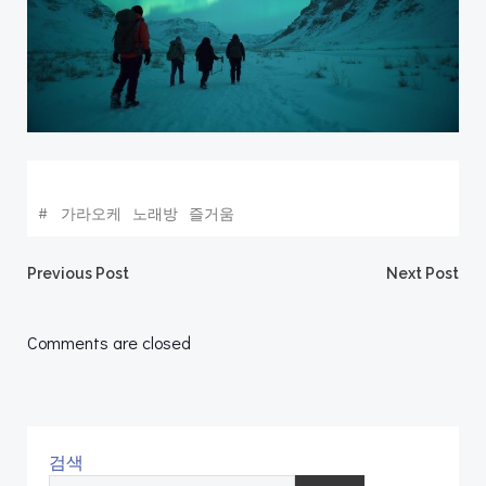
#
가라오케
노래방
즐거움
Post
Post
Previous Post
Next Post
navigation
navigation
Comments are closed
검색