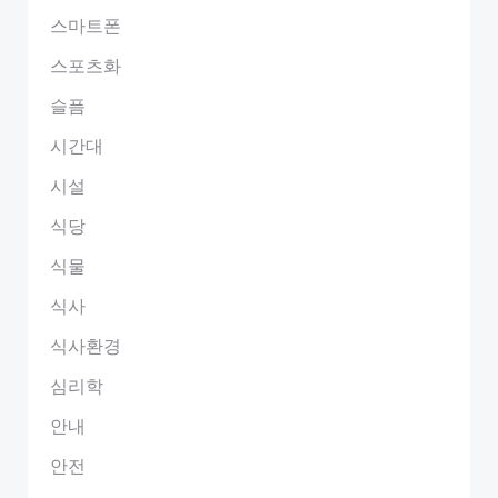
스마트폰
스포츠화
슬픔
시간대
시설
식당
식물
식사
식사환경
심리학
안내
안전