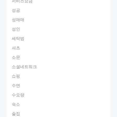
서비스요금
성공
성매매
성인
세탁법
셔츠
소문
소셜네트워크
쇼핑
수면
수요량
숙소
술집