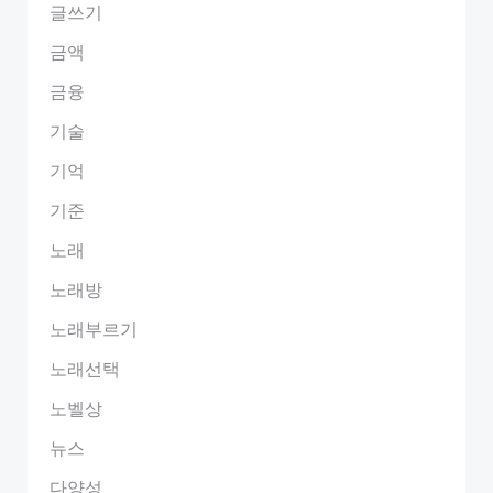
글쓰기
금액
금융
기술
기억
기준
노래
노래방
노래부르기
노래선택
노벨상
뉴스
다양성