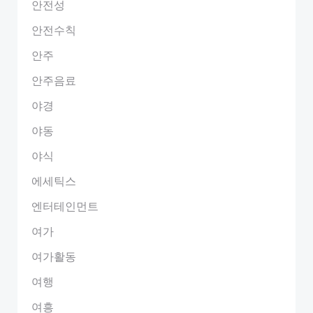
안전성
안전수칙
안주
안주음료
야경
야동
야식
에세틱스
엔터테인먼트
여가
여가활동
여행
여흥