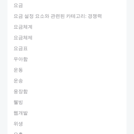
요금
요금 설정 요소와 관련된 카테고리: 경쟁력
요금체계
요금체제
요금표
우아함
운동
운송
웅장함
웰빙
웹개발
위생