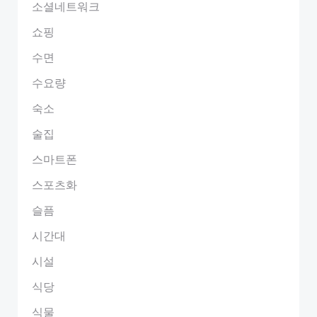
소셜네트워크
쇼핑
수면
수요량
숙소
술집
스마트폰
스포츠화
슬픔
시간대
시설
식당
식물