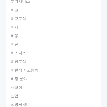
부가서비스
비교
비교분석
비서
비용
비전
비즈니스
비판분석
비판적 사고능력
비평 분야
사교성
산업
생명체 생존