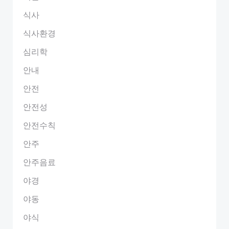
식사
식사환경
심리학
안내
안전
안전성
안전수칙
안주
안주음료
야경
야동
야식