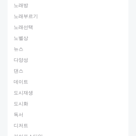
노래방
노래부르기
노래선택
노벨상
뉴스
다양성
댄스
데이트
도시재생
도시화
독서
디저트