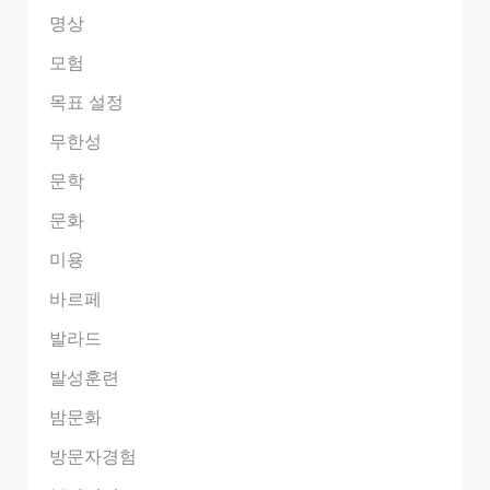
명상
모험
목표 설정
무한성
문학
문화
미용
바르페
발라드
발성훈련
밤문화
방문자경험