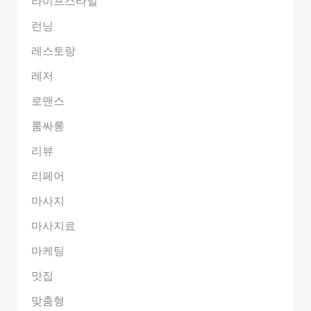
라이프스타일
런닝
레스토랑
레저
로맨스
룸싸롱
리뷰
리페어
마사지
마사지료
마케팅
맛집
맞춤형