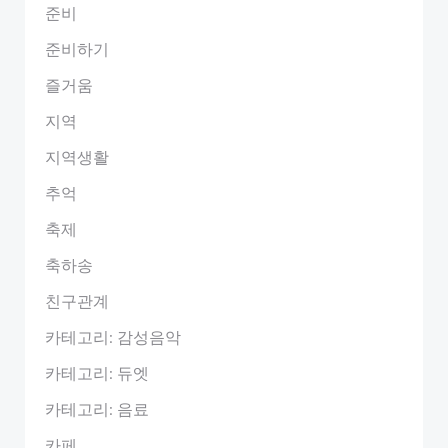
준비
준비하기
즐거움
지역
지역생활
추억
축제
축하송
친구관계
카테고리: 감성음악
카테고리: 듀엣
카테고리: 음료
카페