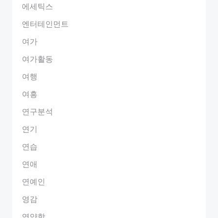
에세틱스
엔터테인먼트
여가
여가활동
여행
여흥
연구분석
연기
연습
연애
연예인
영감
영양학