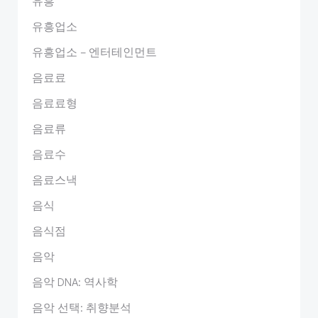
유흥
유흥업소
유흥업소 – 엔터테인먼트
음료료
음료료형
음료류
음료수
음료스낵
음식
음식점
음악
음악 DNA: 역사학
음악 선택: 취향분석