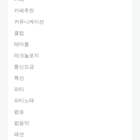
카페추천
커뮤니케이션
클럽
테마룸
테크놀로지
통신요금
특선
파티
파티노래
팝송
팝음악
패션